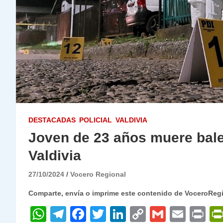
DESTACADAS
POLICIAL
VALDIVIA
Joven de 23 años muere bale
Valdivia
27/10/2024
Vocero Regional
Comparte, envía o imprime este contenido de VoceroReg
W
T
F
T
Li
C
G
E
P