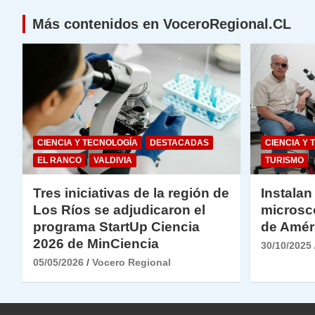
k
Más contenidos en VoceroRegional.CL
CIENCIA Y TECNOLOGÍA
DESTACADAS
CIENCIA Y 
EL RANCO
VALDIVIA
TURISMO
Tres iniciativas de la región de
Instalan
Los Ríos se adjudicaron el
microsc
programa StartUp Ciencia
de Amér
2026 de MinCiencia
30/10/2025
05/05/2026
Vocero Regional