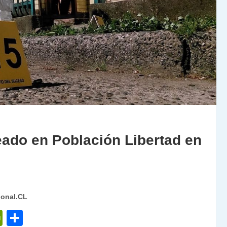
ado en Población Libertad en
ional.CL
P
C