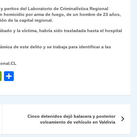
ri
o
 y peritos del Laboratorio de Criminalística Regional
nt
m
igan homicidio por arma de fuego, de un hombre de 23 años,
ón de la capital regional.
Fr
p
bado y la víctima, habría sido trasladada hasta el hospital
ie
ar
n
tir
mica de este delito y se trabaja para identificar a las
dl
y
ional.CL
P
C
ri
o
nt
m
Fr
p
ie
ar
Cinco detenidos dejó balacera y posterior
n
tir
volcamiento de vehículo en Valdivia
dl