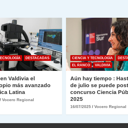
y
TECNOLOGÍA
DESTACADAS
CIENCIA Y TECNOLOGÍA
DEST
EL RANCO
VALDIVIA
 en Valdivia el
Aún hay tiempo : Hast
opio más avanzado
de julio se puede post
ica Latina
concurso Ciencia Púb
2025
Vocero Regional
16/07/2025
Vocero Regional