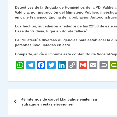
h
el
a
w
n
o
m
m
ri
Detectives de la Brigada de Homicidios de la PDI Valdivia
at
e
c
itt
k
p
ai
ai
nt
Valdivia, por instrucción del Ministerio Público, invest
en calle Francisco Encina de la población Autoconstrucci
s
gr
e
er
e
y
l
l
Los hechos, sucedieron alrededor de las 22:30 de este sá
A
a
b
dI
Li
Base de Valdivia, lugar en donde falleció.
p
m
o
n
n
La PDI efectúa diversas diligencias para establecer la diná
p
o
k
personas involucradas en esto.
k
Comparte, envía o imprime este contenido de VoceroReg
W
T
F
T
Li
C
G
E
P
h
el
a
w
n
o
m
m
ri
at
e
c
itt
k
p
ai
ai
nt
s
gr
e
er
e
y
l
l
Navegación
A
a
b
dI
Li
49 internos de cárcel Llancahue emiten su
de
sufragio en estas elecciones
p
m
o
n
n
p
o
k
entradas