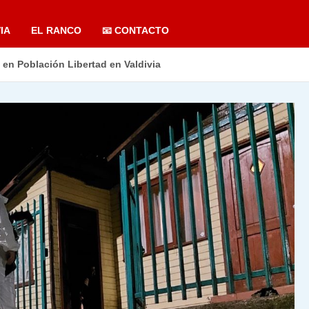
IA
EL RANCO
📧 CONTACTO
en Población Libertad en Valdivia