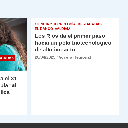
CIENCIA Y TECNOLOGÍA
DESTACADAS
EL RANCO
VALDIVIA
Los Ríos da el primer paso
hacia un polo biotecnológico
de alto impacto
20/04/2025
Vocero Regional
ACADAS
a el 31
ular al
lica