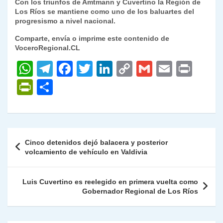
Con los triunfos de Amtmann y Cuvertino la Región de
Los Ríos se mantiene como uno de los baluartes del
progresismo a nivel nacional.
Comparte, envía o imprime este contenido de
VoceroRegional.CL
W
T
F
T
Li
C
G
E
P
h
el
a
w
n
o
m
m
ri
P
C
at
e
c
itt
k
p
ai
ai
nt
ri
o
s
gr
e
er
e
y
l
l
nt
m
A
a
b
dI
Li
Fr
p
Navegación
Cinco detenidos dejó balacera y posterior
p
m
o
n
n
ie
ar
de
volcamiento de vehículo en Valdivia
p
o
k
n
tir
entradas
k
dl
Luis Cuvertino es reelegido en primera vuelta como
Gobernador Regional de Los Ríos
y