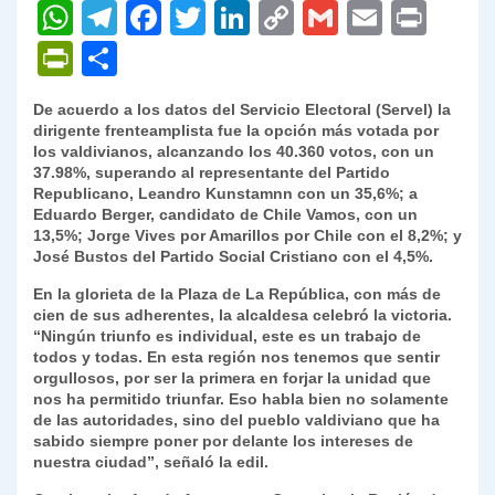
W
T
F
T
Li
C
G
E
P
h
el
a
w
n
o
m
m
ri
P
C
at
e
c
itt
k
p
ai
ai
nt
ri
o
De acuerdo a los datos del Servicio Electoral (Servel) la
s
gr
e
er
e
y
l
l
nt
m
dirigente frenteamplista fue la opción más votada por
A
a
b
dI
Li
los valdivianos, alcanzando los 40.360 votos, con un
Fr
p
37.98%, superando al representante del Partido
p
m
o
n
n
ie
ar
Republicano, Leandro Kunstamnn con un 35,6%; a
Eduardo Berger, candidato de Chile Vamos, con un
p
o
k
n
tir
13,5%; Jorge Vives por Amarillos por Chile con el 8,2%; y
k
José Bustos del Partido Social Cristiano con el 4,5%.
dl
En la glorieta de la Plaza de La República, con más de
y
cien de sus adherentes, la alcaldesa celebró la victoria.
“Ningún triunfo es individual, este es un trabajo de
todos y todas. En esta región nos tenemos que sentir
orgullosos, por ser la primera en forjar la unidad que
nos ha permitido triunfar. Eso habla bien no solamente
de las autoridades, sino del pueblo valdiviano que ha
sabido siempre poner por delante los intereses de
nuestra ciudad”, señaló la edil.