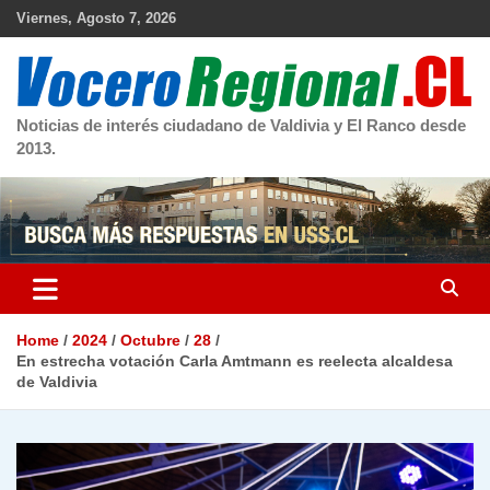
Skip
Viernes, Agosto 7, 2026
to
content
Noticias de interés ciudadano de Valdivia y El Ranco desde
2013.
Home
2024
Octubre
28
En estrecha votación Carla Amtmann es reelecta alcaldesa
de Valdivia