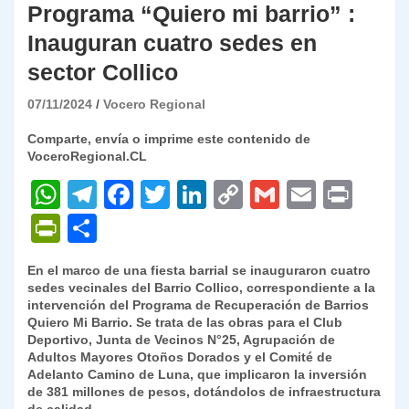
Programa “Quiero mi barrio” :
Inauguran cuatro sedes en
sector Collico
07/11/2024
Vocero Regional
Comparte, envía o imprime este contenido de
VoceroRegional.CL
W
T
F
T
Li
C
G
E
P
h
el
a
w
n
o
m
m
ri
P
C
at
e
c
itt
k
p
ai
ai
nt
ri
o
En el marco de una fiesta barrial se inauguraron cuatro
s
gr
e
er
e
y
l
l
nt
m
sedes vecinales del Barrio Collico, correspondiente a la
A
a
b
dI
Li
intervención del Programa de Recuperación de Barrios
Fr
p
Quiero Mi Barrio. Se trata de las obras para el Club
p
m
o
n
n
ie
ar
Deportivo, Junta de Vecinos N°25, Agrupación de
Adultos Mayores Otoños Dorados y el Comité de
p
o
k
n
tir
Adelanto Camino de Luna, que implicaron la inversión
k
de 381 millones de pesos, dotándolos de infraestructura
dl