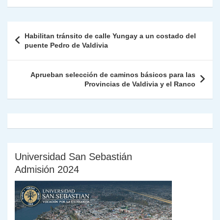
s
gr
e
er
e
y
l
l
nt
m
A
a
b
dI
Li
Fr
p
Navegación
Habilitan tránsito de calle Yungay a un costado del
p
m
o
n
n
ie
ar
de
puente Pedro de Valdivia
p
o
k
n
tir
entradas
k
dl
Aprueban selección de caminos básicos para las
Provincias de Valdivia y el Ranco
y
Universidad San Sebastián
Admisión 2024