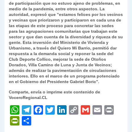
de participación que no estuvo ajeno de problemas, en
medio de la pandemia, entre otros aspectos. La
autoridad, expresó que “estamos felices por los vecinos
y vecinas que priorizaron y participaron en cada una de
las etapas de este proceso para concretar las sedes
para las agrupaciones comunitarias que trabajan este
sector y que dan cuenta de la diversidad y riqueza de su
gente. Esta inversión del Ministerio de Vivienda y
Urbanismo, a través del Quiero Mi Barrio, permitió dar
respuesta a la demanda social y reponer la sede del
Club Deporte Collico, mejorar la sede de Otoños
Dorados, Villa Camino de Luna y Junta de Vecinos;
además de realizar la pavimentación de circulaciones
interiores. Ello en el marco de un programa potenciado
en el Gobierno del Presidente Gabriel Boric”.
Comparte, envía o imprime este contenido de
VoceroRegional.CL
W
T
F
T
Li
C
G
E
P
h
el
a
w
n
o
m
m
ri
P
C
at
e
c
itt
k
p
ai
ai
nt
ri
o