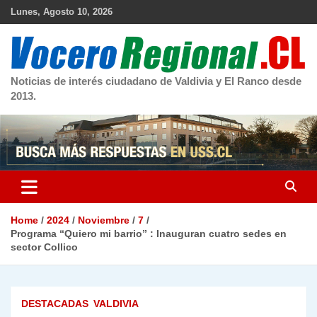
Skip
Lunes, Agosto 10, 2026
to
content
Noticias de interés ciudadano de Valdivia y El Ranco desde
2013.
Home
2024
Noviembre
7
Programa “Quiero mi barrio” : Inauguran cuatro sedes en
sector Collico
DESTACADAS
VALDIVIA