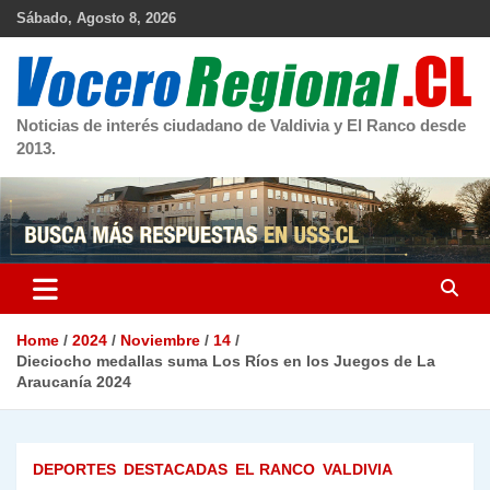
Skip
Sábado, Agosto 8, 2026
to
content
Noticias de interés ciudadano de Valdivia y El Ranco desde
2013.
Home
2024
Noviembre
14
Dieciocho medallas suma Los Ríos en los Juegos de La
Araucanía 2024
DEPORTES
DESTACADAS
EL RANCO
VALDIVIA