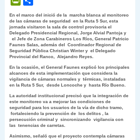
P
C
at
e
c
itt
k
p
ai
ai
nt
ri
o
En el marco del inició de la marcha blanca al monitoreo
s
gr
e
er
e
y
l
l
nt
m
de las cámaras de seguridad en la Ruta 5 Sur, esta
A
a
b
dI
Li
jornada visitaron la sala de control provisoria el
Fr
p
Delegado Presidencial Regional, Jorge Alvial Pantoja y
p
m
o
n
n
ie
ar
el Jefe de Zona Carabineros Los Ríos, General Patricio
Faunes Salas, además del Coordinador Regional de
p
o
k
n
tir
Seguridad Pública Christian Winter y el Delegado
k
Provincial del Ranco, Alejandro Reyes.
dl
En la ocasión, el General Faunes explicó los principales
y
alcances de esta implementación que considera la
vigilancia de cámaras normales y térmicas, instaladas
en la Ruta 5 Sur, desde Loncoche y hasta Río Bueno.
La autoridad institucional precisó que la integración de
este monitoreo va a mejorar las condiciones de
seguridad para los usuarios de la vía de dicho tramo,
fortaleciendo la prevención de los delitos , la
persecución criminal y sincronizando vigilancia con
las tenencias de carretas.
Asimismo, señaló que el proyecto contempla cámaras