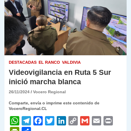
DESTACADAS
EL RANCO
VALDIVIA
Videovigilancia en Ruta 5 Sur
inició marcha blanca
26/11/2024
Vocero Regional
Comparte, envía o imprime este contenido de
VoceroRegional.CL
W
T
F
T
Li
C
G
E
P
h
el
a
w
n
o
m
m
ri