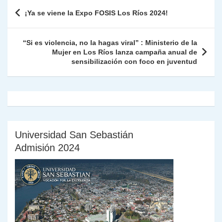
A
a
b
dI
Li
Fr
p
Navegación
¡Ya se viene la Expo FOSIS Los Ríos 2024!
p
m
o
n
n
ie
ar
de
p
o
k
n
tir
entradas
“Si es violencia, no la hagas viral” : Ministerio de la
k
dl
Mujer en Los Ríos lanza campaña anual de
sensibilización con foco en juventud
y
Universidad San Sebastián
Admisión 2024