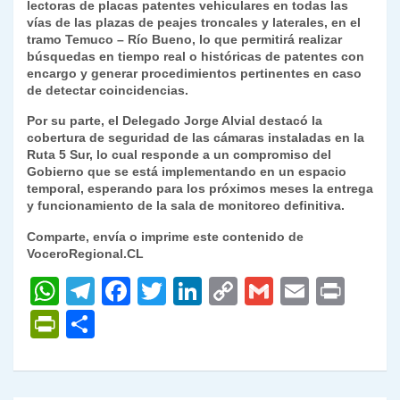
lectoras de placas patentes vehiculares en todas las
vías de las plazas de peajes troncales y laterales, en el
tramo Temuco – Río Bueno, lo que permitirá realizar
búsquedas en tiempo real o históricas de patentes con
encargo y generar procedimientos pertinentes en caso
de detectar coincidencias.
Por su parte, el Delegado Jorge Alvial destacó la
cobertura de seguridad de las cámaras instaladas en la
Ruta 5 Sur, lo cual responde a un compromiso del
Gobierno que se está implementando en un espacio
temporal, esperando para los próximos meses la entrega
y funcionamiento de la sala de monitoreo definitiva.
Comparte, envía o imprime este contenido de
VoceroRegional.CL
W
T
F
T
Li
C
G
E
P
h
el
a
w
n
o
m
m
ri
P
C
at
e
c
itt
k
p
ai
ai
nt
ri
o
s
gr
e
er
e
y
l
l
nt
m