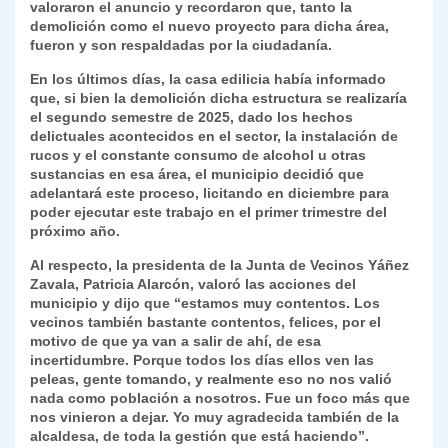
p
m
o
n
n
ie
ar
valoraron el anuncio y recordaron que, tanto la
demolición como el nuevo proyecto para dicha área,
p
o
k
n
tir
fueron y son respaldadas por la ciudadanía.
k
dl
En los últimos días, la casa edilicia había informado
que, si bien la demolición dicha estructura se realizaría
y
el segundo semestre de 2025, dado los hechos
delictuales acontecidos en el sector, la instalación de
rucos y el constante consumo de alcohol u otras
sustancias en esa área, el municipio decidió que
adelantará este proceso, licitando en diciembre para
poder ejecutar este trabajo en el primer trimestre del
próximo año.
Al respecto, la presidenta de la Junta de Vecinos Yáñez
Zavala, Patricia Alarcón, valoró las acciones del
municipio y dijo que “estamos muy contentos. Los
vecinos también bastante contentos, felices, por el
motivo de que ya van a salir de ahí, de esa
incertidumbre. Porque todos los días ellos ven las
peleas, gente tomando, y realmente eso no nos valió
nada como población a nosotros. Fue un foco más que
nos vinieron a dejar. Yo muy agradecida también de la
alcaldesa, de toda la gestión que está haciendo”.