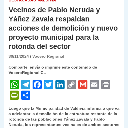
DESTACADAS
VALDIVIA
Vecinos de Pablo Neruda y
Yáñez Zavala respaldan
acciones de demolición y nuevo
proyecto municipal para la
rotonda del sector
30/11/2024
Vocero Regional
Comparte, envía o imprime este contenido de
VoceroRegional.CL
W
T
F
T
Li
C
G
E
P
h
el
a
w
n
o
m
m
ri
P
C
at
e
c
itt
k
p
ai
ai
nt
ri
o
Luego que la Municipalidad de Valdivia informara que va
s
gr
e
er
e
y
l
l
nt
m
a adelantar la demolición de la estructura restante de la
A
a
b
dI
Li
rotonda de las poblaciones Yáñez Zavala y Pablo
Fr
p
Neruda, los representantes vecinales de ambos sectores