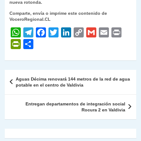
nueva rotonda.
Comparte, envía o imprime este contenido de
VoceroRegional.CL
W
T
F
T
Li
C
G
E
P
h
el
a
w
n
o
m
m
ri
P
C
at
e
c
itt
k
p
ai
ai
nt
ri
o
s
gr
e
er
e
y
l
l
nt
m
A
a
b
dI
Li
Fr
p
Navegación
Aguas Décima renovará 144 metros de la red de agua
p
m
o
n
n
ie
ar
de
potable en el centro de Valdivia
p
o
k
n
tir
entradas
k
dl
Entregan departamentos de integración social
Rocura 2 en Valdivia
y