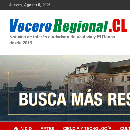
Skip
Jueves, Agosto 6, 2026
to
content
Noticias de interés ciudadano de Valdivia y El Ranco
desde 2013.
🏠 INICIO
ARTES
CIENCIA Y TECNOLOGÍA
CUL