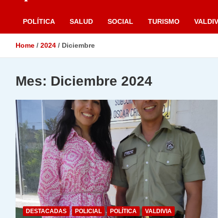
POLÍTICA
SALUD
SOCIAL
TURISMO
VALDIV
Home
2024
Diciembre
Mes:
Diciembre 2024
DESTACADAS
POLICIAL
POLÍTICA
VALDIVIA