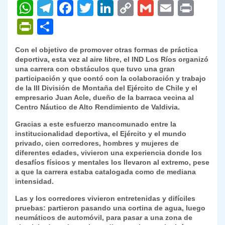
W
T
F
T
Li
C
G
E
P
h
el
a
w
n
o
m
m
ri
P
C
at
e
c
itt
k
p
ai
ai
nt
ri
o
Con el objetivo de promover otras formas de práctica
s
gr
e
er
e
y
l
l
nt
m
deportiva, esta vez al aire libre, el IND Los Ríos organizó
A
a
b
dI
Li
una carrera con obstáculos que tuvo una gran
Fr
p
participación y que contó con la colaboración y trabajo
p
m
o
n
n
ie
ar
de la III División de Montaña del Ejército de Chile y el
empresario Juan Acle, dueño de la barraca vecina al
p
o
k
n
tir
Centro Náutico de Alto Rendimiento de Valdivia.
k
dl
Gracias a este esfuerzo mancomunado entre la
institucionalidad deportiva, el Ejército y el mundo
y
privado, cien corredores, hombres y mujeres de
diferentes edades, vivieron una experiencia donde los
desafíos físicos y mentales los llevaron al extremo, pese
a que la carrera estaba catalogada como de mediana
intensidad.
Las y los corredores vivieron entretenidas y difíciles
pruebas: partieron pasando una cortina de agua, luego
neumáticos de automóvil, para pasar a una zona de