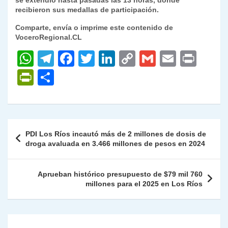
se extendió hasta pasadas las 13 horas, donde
recibieron sus medallas de participación.
Comparte, envía o imprime este contenido de
VoceroRegional.CL
W
T
F
T
Li
C
G
E
P
h
el
a
w
n
o
m
m
ri
P
C
at
e
c
itt
k
p
ai
ai
nt
ri
o
s
gr
e
er
e
y
l
l
nt
m
A
a
b
dI
Li
Fr
p
Navegación
PDI Los Ríos incautó más de 2 millones de dosis de
p
m
o
n
n
ie
ar
de
droga avaluada en 3.466 millones de pesos en 2024
p
o
k
n
tir
entradas
k
dl
Aprueban histórico presupuesto de $79 mil 760
millones para el 2025 en Los Ríos
y