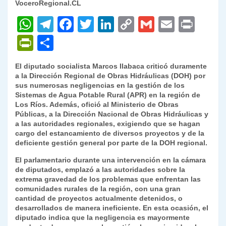
VoceroRegional.CL
W
T
F
T
Li
C
G
E
P
h
el
a
w
n
o
m
m
ri
P
C
at
e
c
itt
k
p
ai
ai
nt
ri
o
El diputado socialista Marcos Ilabaca criticó duramente
s
gr
e
er
e
y
l
l
nt
m
a la Dirección Regional de Obras Hidráulicas (DOH) por
A
a
b
dI
Li
sus numerosas negligencias en la gestión de los
Fr
p
Sistemas de Agua Potable Rural (APR) en la región de
p
m
o
n
n
ie
ar
Los Ríos. Además, ofició al Ministerio de Obras
Públicas, a la Dirección Nacional de Obras Hidráulicas y
p
o
k
n
tir
a las autoridades regionales, exigiendo que se hagan
k
cargo del estancamiento de diversos proyectos y de la
dl
deficiente gestión general por parte de la DOH regional.
y
El parlamentario durante una intervención en la cámara
de diputados, emplazó a las autoridades sobre la
extrema gravedad de los problemas que enfrentan las
comunidades rurales de la región, con una gran
cantidad de proyectos actualmente detenidos, o
desarrollados de manera ineficiente. En esta ocasión, el
diputado indica que la negligencia es mayormente