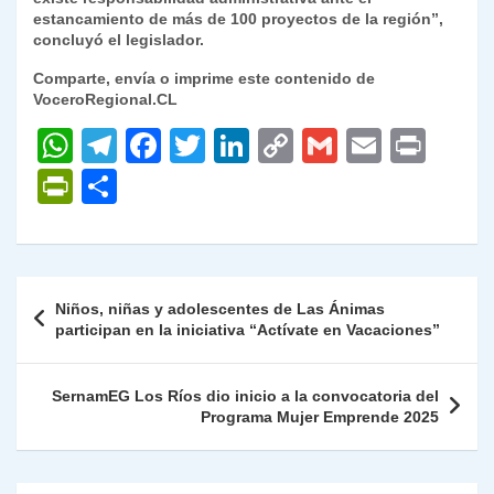
estancamiento de más de 100 proyectos de la región
”,
concluyó el legislador.
Comparte, envía o imprime este contenido de
VoceroRegional.CL
W
T
F
T
Li
C
G
E
P
h
el
a
w
n
o
m
m
ri
P
C
at
e
c
itt
k
p
ai
ai
nt
ri
o
s
gr
e
er
e
y
l
l
nt
m
A
a
b
dI
Li
Fr
p
Navegación
Niños, niñas y adolescentes de Las Ánimas
p
m
o
n
n
ie
ar
de
participan en la iniciativa “Actívate en Vacaciones”
p
o
k
n
tir
entradas
k
dl
SernamEG Los Ríos dio inicio a la convocatoria del
Programa Mujer Emprende 2025
y