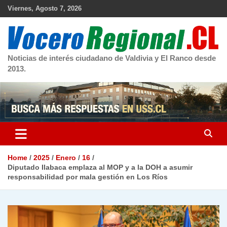
Skip
Viernes, Agosto 7, 2026
to
content
Noticias de interés ciudadano de Valdivia y El Ranco desde
2013.
Home
2025
Enero
16
Diputado Ilabaca emplaza al MOP y a la DOH a asumir
responsabilidad por mala gestión en Los Ríos