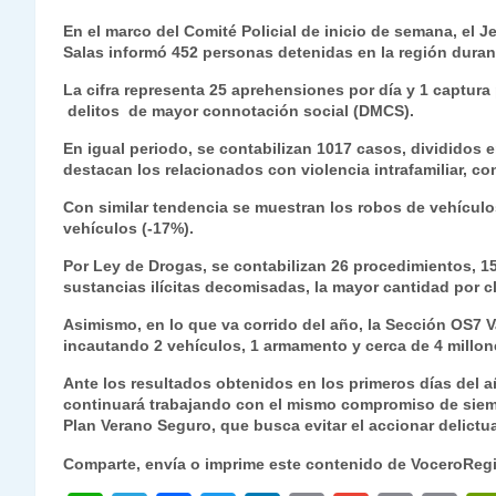
h
el
a
w
n
o
m
m
ri
En el marco del Comité Policial de inicio de semana, el 
at
e
c
itt
k
p
ai
ai
nt
Salas informó 452 personas detenidas en la región duran
s
gr
e
er
e
y
l
l
La cifra representa 25 aprehensiones por día y 1 captur
delitos de mayor connotación social (DMCS).
A
a
b
dI
Li
p
m
o
n
n
En igual periodo, se contabilizan 1017 casos, divididos e
destacan los relacionados con violencia intrafamiliar, 
p
o
k
Con similar tendencia se muestran los robos de vehículo
k
vehículos (-17%).
Por Ley de Drogas, se contabilizan 26 procedimientos, 1
sustancias ilícitas decomisadas, la mayor cantidad por c
Asimismo, en lo que va corrido del año, la Sección OS7 V
incautando 2 vehículos, 1 armamento y cerca de 4 millon
Ante los resultados obtenidos en los primeros días del a
continuará trabajando con el mismo compromiso de siem
Plan Verano Seguro, que busca evitar el accionar delictua
Comparte, envía o imprime este contenido de VoceroReg