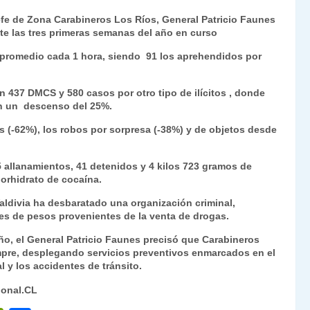
ri
o
Jefe de Zona Carabineros Los Ríos, General Patricio Faunes
nt
m
te las tres primeras semanas del año en curso
Fr
p
a promedio cada 1 hora, siendo 91 los aprehendidos por
ie
ar
n
tir
n 437 DMCS y 580 casos por otro tipo de ilícitos , donde
con un descenso del 25%.
dl
s (-62%), los robos por sorpresa (-38%) y de objetos desde
y
5 allanamientos, 41 detenidos y 4 kilos 723 gramos de
lorhidrato de cocaína.
aldivia ha desbaratado una organización criminal,
es de pesos provenientes de la venta de drogas.
ño, el General Patricio Faunes precisó que Carabineros
pre, desplegando servicios preventivos enmarcados en el
l y los accidentes de tránsito.
ional.CL