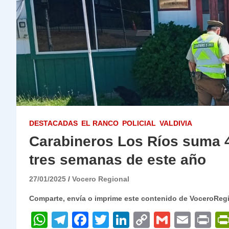
DESTACADAS
EL RANCO
POLICIAL
VALDIVIA
Carabineros Los Ríos suma 4
tres semanas de este año
27/01/2025
Vocero Regional
Comparte, envía o imprime este contenido de VoceroReg
W
T
F
T
Li
C
G
E
P