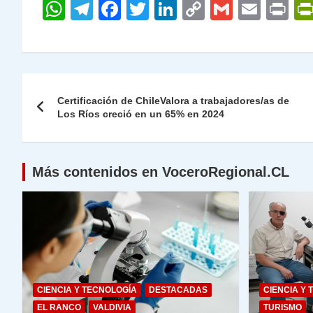
W
T
F
T
Li
C
G
E
P
h
el
a
w
n
o
m
m
ri
at
e
c
itt
k
p
ai
ai
nt
s
gr
e
er
e
y
l
l
Navegación
A
a
b
dI
Li
Certificación de ChileValora a trabajadores/as de
de
Los Ríos creció en un 65% en 2024
p
m
o
n
n
p
o
k
entradas
k
Más contenidos en VoceroRegional.CL
CIENCIA Y TECNOLOGÍA
DESTACADAS
CIENCIA Y 
EL RANCO
VALDIVIA
TURISMO