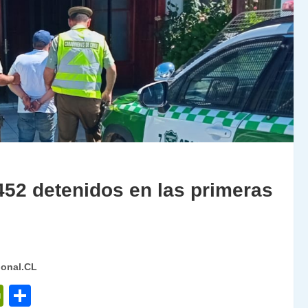
52 detenidos en las primeras
ional.CL
P
C