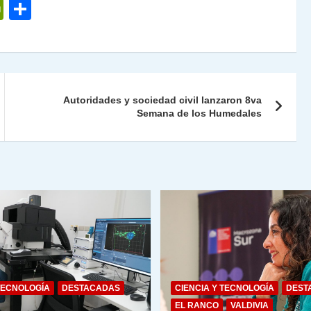
P
C
ri
o
nt
m
Fr
p
ie
ar
Autoridades y sociedad civil lanzaron 8va
n
tir
Semana de los Humedales
dl
y
TECNOLOGÍA
DESTACADAS
CIENCIA Y TECNOLOGÍA
DEST
EL RANCO
VALDIVIA