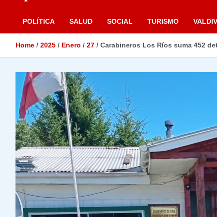
POLÍTICA
SALUD
SOCIAL
TURISMO
VALDIV
Home
2025
Enero
27
Carabineros Los Ríos suma 452 det