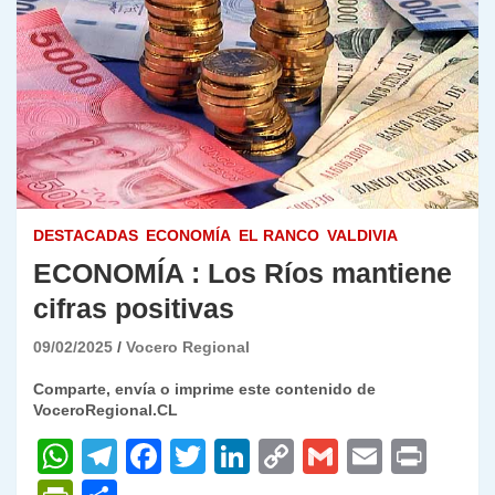
DESTACADAS
ECONOMÍA
EL RANCO
VALDIVIA
ECONOMÍA : Los Ríos mantiene
cifras positivas
09/02/2025
Vocero Regional
Comparte, envía o imprime este contenido de
VoceroRegional.CL
W
T
F
T
Li
C
G
E
P
h
el
a
w
n
o
m
m
ri