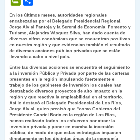
P
C
at
e
c
itt
k
p
ai
ai
nt
ri
o
En los últimos meses, autoridades regionales
s
gr
e
er
e
y
l
l
nt
m
encabezadas por el Delegado Presidencial Regional,
A
a
b
dI
Li
Jorge Alvial Pantoja y la Seremi de Economía, Fomento y
Fr
p
Turismo, Alejandra Vásquez Silva, han dado cuenta de
p
m
o
n
n
ie
ar
diversas cifras económicas que se encuentran positivas
en nuestra región y que evidencian también el resultado
p
o
k
n
tir
de diversas acciones público privadas que se están
k
llevando a cabo a nivel país.
dl
Entre las diversas acciones se encuentra el seguimiento
y
a la inversión Pública y Privada por parte de las carteras
presentes en la región impulsando fuertemente el
trabajo de los gabinetes de Inversión los cuales han
destrabado diversos proyectos de alto impacto en la
región y que reactiva la empleabilidad en el territorio.
Así lo destacó el Delegado Presidencial de Los Ríos,
Jorge Alvial, quien precisó que “como Gobierno del
Presidente Gabriel Boric en la región de Los Ríos,
hemos realizado todos los esfuerzos por atraer la
inversión privada y poner en marcha la inversión
pública, de modo de que estas estrategias impacten
directamente en los distintas áreas de la economía