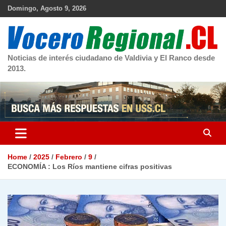
Skip
Domingo, Agosto 9, 2026
to
content
Noticias de interés ciudadano de Valdivia y El Ranco desde
2013.
Home
2025
Febrero
9
ECONOMÍA : Los Ríos mantiene cifras positivas