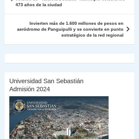
p
o
k
473 años de la ciudad
n
tir
entradas
k
dl
Invierten más de 1.600 millones de pesos en
y
aeródromo de Panguipulli y se convierte en punto
estratégico de la red regional
Universidad San Sebastián
Admisión 2024