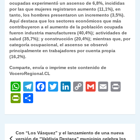
ocupadas experimentó un ascenso de 6,8%, incididas
por las que mujeres registraron aumento (11,1%), en
tanto, los hombres presentaron un incremento (3,5%).
Aquí destaca que los sectores económicos que más
contribuyeron a el aumento de la población ocupada
fueron industria manufacturera (40,4%); actividades de
salud (35,7%); y construcción (20,4%); mientras que, por
categoría ocupacional, el ascenso se observó
principalmente en trabajadores por cuenta propia
(16,2%).
Comparte, envía o imprime este contenido de
VoceroRegional.CL
W
T
F
T
Li
C
G
E
P
h
el
a
w
n
o
m
m
ri
P
C
at
e
c
itt
k
p
ai
ai
nt
ri
o
s
gr
e
er
e
y
l
l
nt
m
A
a
b
dI
Li
Fr
p
Navegación
Con “Los Vásquez” y el lanzamiento de una nueva
p
m
o
n
n
ie
ar
de
versión de “Valdivia Destaca” municipio celebra los