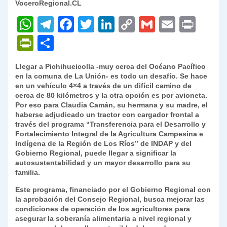
VoceroRegional.CL
W
T
F
T
Li
C
G
E
P
h
el
a
w
n
o
m
m
ri
P
C
at
e
c
itt
k
p
ai
ai
nt
ri
o
Llegar a Pichihueicolla -muy cerca del Océano Pacífico
s
gr
e
er
e
y
l
l
nt
m
en la comuna de La Unión- es todo un desafío. Se hace
A
a
b
dI
Li
en un vehículo 4×4 a través de un difícil camino de
Fr
p
cerca de 80 kilómetros y la otra opción es por avioneta.
p
m
o
n
n
ie
ar
Por eso para Claudia Camán, su hermana y su madre, el
haberse adjudicado un tractor con cargador frontal a
p
o
k
n
tir
través del programa “Transferencia para el Desarrollo y
k
Fortalecimiento Integral de la Agricultura Campesina e
dl
Indígena de la Región de Los Ríos” de INDAP y del
y
Gobierno Regional, puede llegar a significar la
autosustentabilidad y un mayor desarrollo para su
familia.
Este programa, financiado por el Gobierno Regional con
la aprobación del Consejo Regional, busca mejorar las
condiciones de operación de los agricultores para
asegurar la soberanía alimentaria a nivel regional y