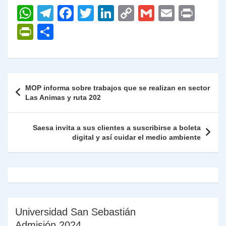
W
T
F
T
Li
C
G
E
P
h
el
a
w
n
o
m
m
ri
P
C
at
e
c
itt
k
p
ai
ai
nt
ri
o
s
gr
e
er
e
y
l
l
nt
m
A
a
b
dI
Li
Fr
p
Navegación
MOP informa sobre trabajos que se realizan en sector
p
m
o
n
n
ie
ar
de
Las Animas y ruta 202
p
o
k
n
tir
entradas
k
dl
Saesa invita a sus clientes a suscribirse a boleta
digital y así cuidar el medio ambiente
y
Universidad San Sebastián
Admisión 2024