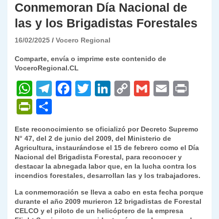
Conmemoran Día Nacional de
las y los Brigadistas Forestales
16/02/2025
Vocero Regional
Comparte, envía o imprime este contenido de
VoceroRegional.CL
W
T
F
T
Li
C
G
E
P
h
el
a
w
n
o
m
m
ri
P
C
at
e
c
itt
k
p
ai
ai
nt
ri
o
Este reconocimiento se oficializó por Decreto Supremo
s
gr
e
er
e
y
l
l
nt
m
N° 47, del 2 de junio del 2009, del Ministerio de
A
a
b
dI
Li
Agricultura, instaurándose el 15 de febrero como el Día
Fr
p
Nacional del Brigadista Forestal, para reconocer y
p
m
o
n
n
ie
ar
destacar la abnegada labor que, en la lucha contra los
incendios forestales, desarrollan las y los trabajadores.
p
o
k
n
tir
La conmemoración se lleva a cabo en esta fecha porque
k
dl
durante el año 2009 murieron 12 brigadistas de Forestal
CELCO y el piloto de un helicóptero de la empresa
y