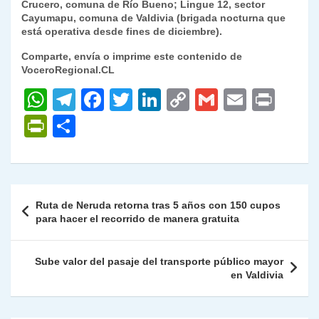
Crucero, comuna de Río Bueno; Lingue 12, sector
Cayumapu, comuna de Valdivia (brigada nocturna que
está operativa desde fines de diciembre).
Comparte, envía o imprime este contenido de
VoceroRegional.CL
W
T
F
T
Li
C
G
E
P
h
el
a
w
n
o
m
m
ri
P
C
at
e
c
itt
k
p
ai
ai
nt
ri
o
s
gr
e
er
e
y
l
l
nt
m
A
a
b
dI
Li
Fr
p
Navegación
Ruta de Neruda retorna tras 5 años con 150 cupos
p
m
o
n
n
ie
ar
de
para hacer el recorrido de manera gratuita
p
o
k
n
tir
entradas
k
dl
Sube valor del pasaje del transporte público mayor
en Valdivia
y