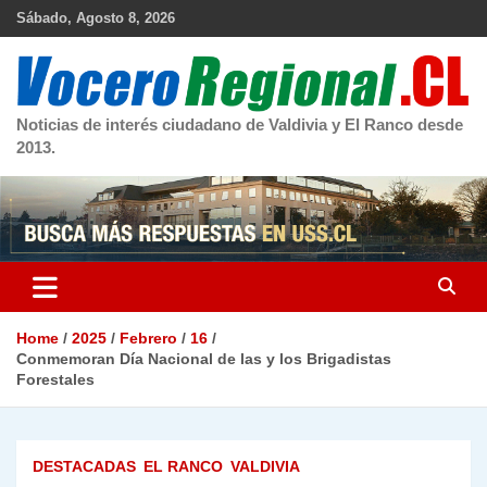
Skip
Sábado, Agosto 8, 2026
to
content
Noticias de interés ciudadano de Valdivia y El Ranco desde
2013.
Home
2025
Febrero
16
Conmemoran Día Nacional de las y los Brigadistas
Forestales
DESTACADAS
EL RANCO
VALDIVIA