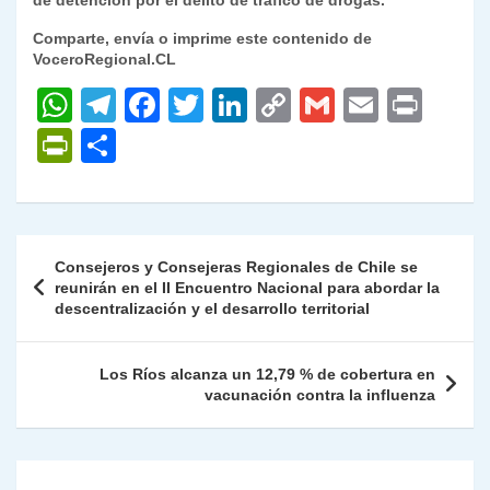
de detención por el delito de tráfico de drogas.
Comparte, envía o imprime este contenido de
VoceroRegional.CL
W
T
F
T
Li
C
G
E
P
h
el
a
w
n
o
m
m
ri
P
C
at
e
c
itt
k
p
ai
ai
nt
ri
o
s
gr
e
er
e
y
l
l
nt
m
A
a
b
dI
Li
Fr
p
Navegación
Consejeros y Consejeras Regionales de Chile se
p
m
o
n
n
ie
ar
de
reunirán en el II Encuentro Nacional para abordar la
p
o
k
descentralización y el desarrollo territorial
n
tir
entradas
k
dl
Los Ríos alcanza un 12,79 % de cobertura en
y
vacunación contra la influenza