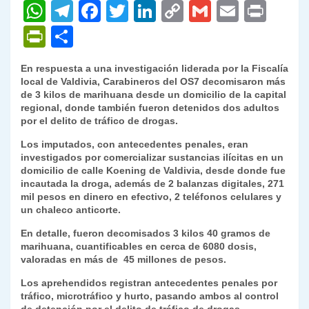
W
T
F
T
Li
C
G
E
P
h
el
a
w
n
o
m
m
ri
P
C
at
e
c
itt
k
p
ai
ai
nt
ri
o
En respuesta a una investigación liderada por la Fiscalía
s
gr
e
er
e
y
l
l
nt
m
local de Valdivia, Carabineros del OS7 decomisaron más
A
a
b
dI
Li
de 3 kilos de marihuana desde un domicilio de la capital
Fr
p
regional, donde también fueron detenidos dos adultos
p
m
o
n
n
ie
ar
por el delito de tráfico de drogas.
p
o
k
n
tir
Los imputados, con antecedentes penales, eran
investigados por comercializar sustancias ilícitas en un
k
dl
domicilio de calle Koening de Valdivia, desde donde fue
incautada la droga, además de 2 balanzas digitales, 271
y
mil pesos en dinero en efectivo, 2 teléfonos celulares y
un chaleco anticorte.
En detalle, fueron decomisados 3 kilos 40 gramos de
marihuana, cuantificables en cerca de 6080 dosis,
valoradas en más de 45 millones de pesos.
Los aprehendidos registran antecedentes penales por
tráfico, microtráfico y hurto, pasando ambos al control