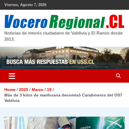
Skip
Viernes, Agosto 7, 2026
to
content
Noticias de interés ciudadano de Valdivia y El Ranco desde
2013.
Home
2025
Marzo
19
Más de 3 kilos de marihuana decomisó Carabineros del OS7
Valdivia