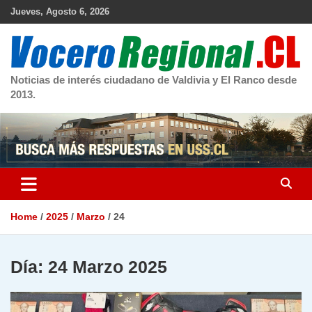
Skip
Jueves, Agosto 6, 2026
to
content
Noticias de interés ciudadano de Valdivia y El Ranco desde
2013.
Home
2025
Marzo
24
Día:
24 Marzo 2025