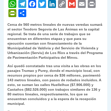
W
T
F
T
Li
C
G
E
P
h
el
a
w
n
o
m
m
ri
P
C
at
e
c
itt
k
p
ai
ai
nt
ri
o
Cerca de 560 metros lineales de nuevas veredas sumará
s
gr
e
er
e
y
l
l
nt
m
el sector Teodoro Segovia de Las Ánimas en la capital
A
a
b
dI
Li
regional. Se trata de una serie de trabajos que se
Fr
p
encuentran en diferentes etapas y que para su
p
m
o
n
n
ie
ar
ejecución cuentan con financiamiento de la
Municipalidad de Valdivia y del Servicio de Vivienda y
p
o
k
n
tir
Urbanización (Serviu) de Los Ríos a través del Programa
k
de Pavimentación Participativa del Minvu.
dl
Así quedó constatado tras una visita a las obras en los
y
pasajes Trumao y Purey, donde el municipio local, con
recursos propios por cerca de $36 millones, pavimentó
143 metros lineales, con pasos de rodados incluidos. A
esto, se suman las calles Huellelhue ($7.906.000) y
Castaños ($82.526.000) con trabajos similares de 136 y
80 metros lineales, respectivamente, los que se
encuentran concluidos y a la espera de la recepción
municipal.