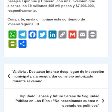
pasajes Lipinhue y Crucero, con una inversión que
alcanza los 19 millones 405 mil pesos y $7.906.000,
respectivamente.
Comparte, envía o imprime este contenido de
VoceroRegional.CL
W
T
F
T
Li
C
G
E
P
h
el
a
w
n
o
m
m
ri
P
C
at
e
c
itt
k
p
ai
ai
nt
ri
o
s
gr
e
er
e
y
l
l
nt
m
A
a
b
dI
Li
Fr
p
Navegación
Valdivia : Destacan intenso despliegue de inspección
p
m
o
n
n
ie
ar
de
municipal para resguardar comercio autorizado
p
o
k
durante el verano
n
tir
entradas
k
dl
Diputado Ilabaca y futuro Seremi de Seguridad
y
Pública en Los Ríos : “No necesitamos cuoteo ni
operadores políticos”