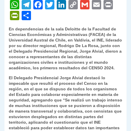
W
T
F
T
Li
C
G
E
P
h
el
a
w
n
o
m
m
ri
P
C
at
e
c
itt
k
p
ai
ai
nt
ri
o
En dependencias de la sala Deloitte de la Facultad de
s
gr
e
er
e
y
l
l
nt
m
Ciencias Económicas y Administrativas (FACEA) de la
A
a
b
dI
Li
Universidad Austral de Chile, en Valdivia, el INE, liderado
Fr
p
por su director regional, Rodrigo De La Rosa, junto con
p
m
o
n
n
ie
ar
el Delegado Presidencial Regional, Jorge Alvial, dieron a
conocer a representantes de las distintas
p
o
k
n
tir
organizaciones civiles e instituciones y el mundo
k
académico, los primeros resultados del CENSO 2024.
dl
El Delegado Presidencial Jorge Alvial destacó lo
y
impecable que resultó el proceso del Censo en la
región, en el que se dispuso de todos los organismos
del Estado para colaborar especialmente en materia de
seguridad, agregando que “Se realizó un trabajo intenso
de muchas instituciones que se pusieron a disposición
de manera transversal y colaborativa, con censistas que
estuvieron desplegados en distintas partes del
territorio, aplicando el cuestionario que el INE
estableció para poder establecer datos tan importantes