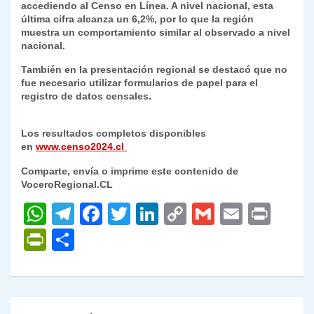
accediendo al Censo en Línea. A nivel nacional, esta
última cifra alcanza un 6,2%, por lo que la región
muestra un comportamiento similar al observado a nivel
nacional.
También en la presentación regional se destacó que no
fue necesario utilizar formularios de papel para el
registro de datos censales.
Los resultados completos disponibles
en
www.censo2024.cl
Comparte, envía o imprime este contenido de
VoceroRegional.CL
W
T
F
T
Li
C
G
E
P
h
el
a
w
n
o
m
m
ri
P
C
at
e
c
itt
k
p
ai
ai
nt
ri
o
s
gr
e
er
e
y
l
l
nt
m
A
a
b
dI
Li
Fr
p
Navegación