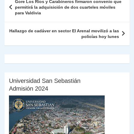
Gore Los Ríos y Carabineros firmaron convenio que
p
m
o
n
n
ie
ar
de
permitirá la adquisición de dos cuarteles móviles
p
o
k
para Valdivia
n
tir
entradas
k
dl
Hallazgo de cadáver en sector El Arenal movilizó a las
y
policías hoy lunes
Universidad San Sebastián
Admisión 2024