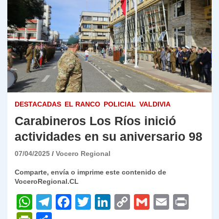
DESTACADAS
EL RANCO
POLICIAL
VALDIVIA
Carabineros Los Ríos inició
actividades en su aniversario 98
07/04/2025
Vocero Regional
Comparte, envía o imprime este contenido de
VoceroRegional.CL
W
T
F
T
Li
C
G
E
P
h
el
a
w
n
o
m
m
ri