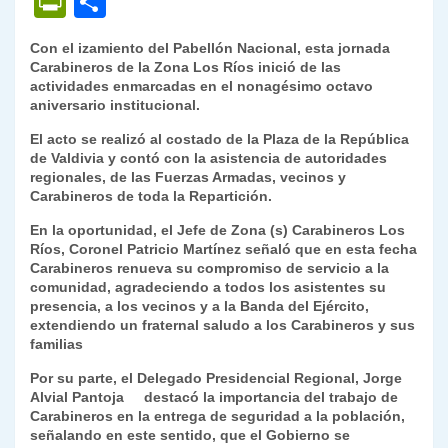
P
C
at
e
c
itt
k
p
ai
ai
nt
ri
o
Con el izamiento del Pabellón Nacional, esta jornada
s
gr
e
er
e
y
l
l
nt
m
Carabineros de la Zona Los Ríos inició de las
A
a
b
dI
Li
actividades enmarcadas en el nonagésimo octavo
Fr
p
aniversario institucional.
p
m
o
n
n
ie
ar
El acto se realizó al costado de la Plaza de la República
p
o
k
n
tir
de Valdivia y contó con la asistencia de autoridades
regionales, de las Fuerzas Armadas, vecinos y
k
dl
Carabineros de toda la Repartición.
y
En la oportunidad, el Jefe de Zona (s) Carabineros Los
Ríos, Coronel Patricio Martínez señaló que en esta fecha
Carabineros renueva su compromiso de servicio a la
comunidad, agradeciendo a todos los asistentes su
presencia, a los vecinos y a la Banda del Ejército,
extendiendo un fraternal saludo a los Carabineros y sus
familias
Por su parte, el Delegado Presidencial Regional, Jorge
Alvial Pantoja destacó la importancia del trabajo de
Carabineros en la entrega de seguridad a la población,
señalando en este sentido, que el Gobierno se