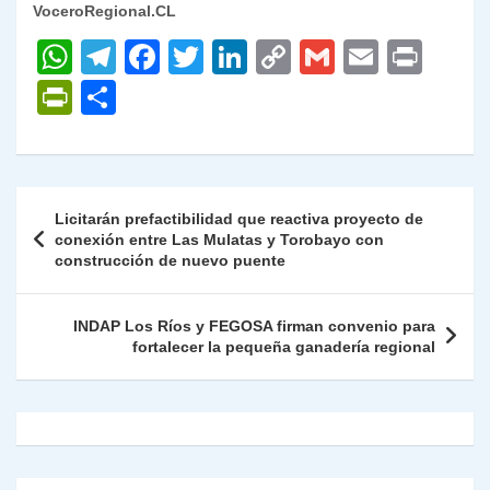
VoceroRegional.CL
W
T
F
T
Li
C
G
E
P
h
el
a
w
n
o
m
m
ri
P
C
at
e
c
itt
k
p
ai
ai
nt
ri
o
s
gr
e
er
e
y
l
l
nt
m
A
a
b
dI
Li
Fr
p
Navegación
Licitarán prefactibilidad que reactiva proyecto de
p
m
o
n
n
ie
ar
de
conexión entre Las Mulatas y Torobayo con
p
o
k
construcción de nuevo puente
n
tir
entradas
k
dl
INDAP Los Ríos y FEGOSA firman convenio para
y
fortalecer la pequeña ganadería regional