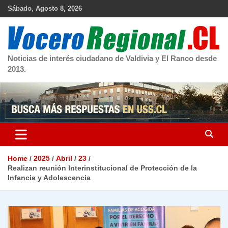
Skip
Sábado, Agosto 8, 2026
to
content
Noticias de interés ciudadano de Valdivia y El Ranco desde
2013.
Home
2025
Abril
23
Realizan reunión Interinstitucional de Protección de la
Infancia y Adolescencia