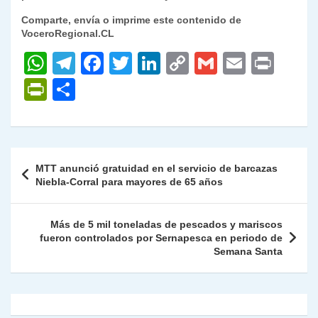
Comparte, envía o imprime este contenido de
VoceroRegional.CL
W
T
F
T
Li
C
G
E
P
h
el
a
w
n
o
m
m
ri
P
C
at
e
c
itt
k
p
ai
ai
nt
ri
o
s
gr
e
er
e
y
l
l
nt
m
A
a
b
dI
Li
Fr
p
Navegación
MTT anunció gratuidad en el servicio de barcazas
p
m
o
n
n
ie
ar
de
Niebla-Corral para mayores de 65 años
p
o
k
n
tir
entradas
k
dl
Más de 5 mil toneladas de pescados y mariscos
fueron controlados por Sernapesca en periodo de
y
Semana Santa