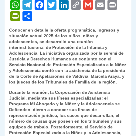
W
T
F
T
Li
C
G
E
P
h
el
a
w
n
o
m
m
ri
P
C
at
e
c
itt
k
p
ai
ai
nt
ri
o
Conocer en detalle la oferta programática, ingresos y
s
gr
e
er
e
y
l
l
nt
m
situación actual 2025 de los niños, niñas y
A
a
b
dI
Li
adolescentes, se desarrolló una reunión
Fr
p
interinstitucional de Protección de la Infancia y
p
m
o
n
n
ie
ar
Adolescencia. La iniciativa organizada por la seremi de
Justicia y Derechos Humanos en conjunto con el
p
o
k
n
tir
Servicio Nacional de Protección Especializada a la Niñez
k
y Adolescencia contó con la asistencia de la presidenta
dl
de la Corte de Apelaciones de Valdivia, Marcela Araya, y
y
los jueces de los Tribunales de Familia de la región.
Durante la reunión, la Corporación de Asistencia
Judicial, mediante sus líneas especializadas: el
Programa Mi Abogado y la Niñez y la Adolescencia se
Defienden, dieron a conocer sus líneas de
representación jurídica, los casos que desarrollan, el
número de causas que poseen en los tribunales y sus
equipos de trabajo. Posteriormente, el Servicio de
Protección Especializada a la Niñez y la Adolescencia,