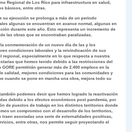
no Regional de Los Ríos para infraestructura en salud,
Fr
p
os básicos, entre otras.
ie
ar
ue su ejecución se prolonga a más de un periodo
n
tir
uales algunas se encuentran en avance normal, algunas en
cución durante este año. Esto representa un incremento de
dl
n de las obras que se encontraban paralizadas.
y
 la conmemoración de un nuevo día de las y los
res condiciones laborales y la reivindicación de sus
l regional, especialmente en lo que respecta a nuestra
starias que hemos tenido debido a las restricciones del
to GORE permitirán generar más de 2.400 empleos en la
 de calidad, mejores condiciones para las comunidades y
orque cuando se pone en marcha una obra, mejora todo su
también podemos decir que hemos logrado la reactivación
adas debido a los efectos económicos post pandemia, por
ón de puestos de trabajo en los distintos territorios donde
os un compromiso con el desarrollo de los territorios,
traen asociadas una serie de externalidades positivas,
icios, entre otras, nos permite seguir proyectando el