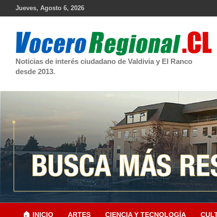
Skip
Jueves, Agosto 6, 2026
to
content
Noticias de interés ciudadano de Valdivia y El Ranco
desde 2013.
🏠 INICIO
ARTES
CIENCIA Y TECNOLOGÍA
CUL