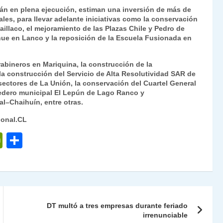
rán en plena ejecución, estiman una inversión de más de
es, para llevar adelante iniciativas como la conservación
illaco, el mejoramiento de las Plazas Chile y Pedro de
lhue en Lanco y la reposición de la Escuela Fusionada en
abineros en Mariquina, la construcción de la
la construcción del Servicio de Alta Resolutividad SAR de
sectores de La Unión, la conservación del Cuartel General
rtedero municipal El Lepún de Lago Ranco y
l–Chaihuín, entre otras.
ional.CL
P
C
ri
o
nt
m
Fr
p
ie
ar
DT multó a tres empresas durante feriado
n
tir
irrenunciable