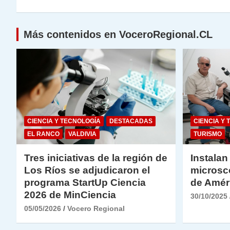
p
o
k
entradas
k
Más contenidos en VoceroRegional.CL
CIENCIA Y TECNOLOGÍA
DESTACADAS
CIENCIA Y 
EL RANCO
VALDIVIA
TURISMO
Tres iniciativas de la región de
Instalan
Los Ríos se adjudicaron el
microsc
programa StartUp Ciencia
de Amér
2026 de MinCiencia
30/10/2025
05/05/2026
Vocero Regional