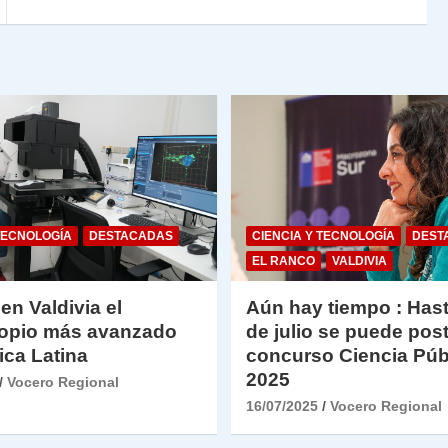
dl
y
TECNOLOGÍA
DESTACADAS
CIENCIA Y TECNOLOGÍA
DEST
EL RANCO
VALDIVIA
 en Valdivia el
Aún hay tiempo : Hast
opio más avanzado
de julio se puede post
ica Latina
concurso Ciencia Púb
2025
Vocero Regional
16/07/2025
Vocero Regional