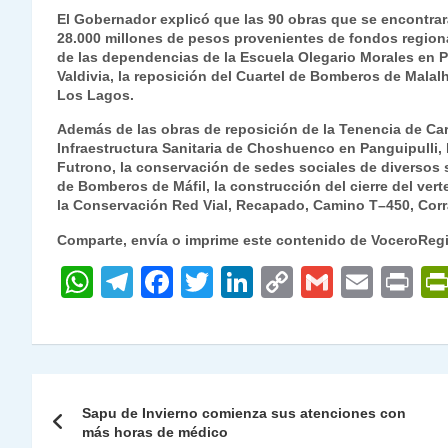
El Gobernador explicó que las 90 obras que se encontra
28.000 millones de pesos provenientes de fondos regional
de las dependencias de la Escuela Olegario Morales en Pa
Valdivia, la reposición del Cuartel de Bomberos de Mala
Los Lagos.
Además de las obras de reposición de la Tenencia de Car
Infraestructura Sanitaria de Choshuenco en Panguipulli, 
Futrono, la conservación de sedes sociales de diversos 
de Bomberos de Máfil, la construcción del cierre del ve
la Conservación Red Vial, Recapado, Camino T–450, Corra
Comparte, envía o imprime este contenido de VoceroReg
W
T
F
T
Li
C
G
E
P
h
el
a
w
n
o
m
m
ri
at
e
c
itt
k
p
ai
ai
nt
s
gr
e
er
e
y
l
l
Navegación
A
a
b
dI
Li
Sapu de Invierno comienza sus atenciones con
de
más horas de médico
p
m
o
n
n