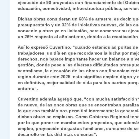
ejecución de 90 proyectos con financiamiento del Gobier
s
gr
e
er
e
y
l
l
educación, conectividad, infraestructura pública, servici
A
a
b
dI
Li
Dichas obras consideran un 68% de arrastre, es decir, q
p
m
o
n
n
presupuestario y un 32% de iniciativas nuevas, de las c
convenio y otras ya en licitación, para comenzar su eje
p
o
k
un 26% respecto al año anterior, debido a la reactivació
k
Así lo expresó Cuvertino, “cuando estamos ad portas de
trabajadores, un día en que recordamos la lucha por mejo
derechos, nos parece importante hacer un balance a nive
gestión, donde pese a las diversas dificultades presupue
centralismo, la ejecución de las obras con financiamien
región durante este 2025, esto significa empleo digno y
en definitiva, mejor calidad de vida para los barrios p
entorno”.
Cuvertino además agregó que, “con mucha satisfacción 
de nueve, de las once obras que se encontraban paraliz
lo que eso también nos permitirá incrementar la generaci
dichas obras se emplazan. Como Gobierno Regional tenem
por lo que poner en marcha estos proyectos, que además 
empleo, proyección de gastos familiares, consumo de serv
desarrollo en las distintas comunas”.