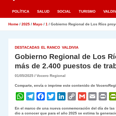
POLÍTICA
SALUD
SOCIAL
TURISMO
VALDIV
Home
2025
Mayo
1
Gobierno Regional de Los Ríos proye
DESTACADAS
EL RANCO
VALDIVIA
Gobierno Regional de Los Rí
más de 2.400 puestos de trab
01/05/2025
Vocero Regional
Comparte, envía o imprime este contenido de VoceroReg
W
T
F
T
Li
C
G
E
P
h
el
a
w
n
o
m
m
ri
En el marco de una nueva conmemoración del día de las y
at
e
c
itt
k
p
ai
ai
nt
dio a conocer que para el año 2025 se estima la generaci