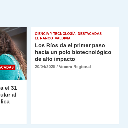
CIENCIA Y TECNOLOGÍA
DESTACADAS
EL RANCO
VALDIVIA
Los Ríos da el primer paso
hacia un polo biotecnológico
de alto impacto
20/04/2025
Vocero Regional
ACADAS
a el 31
ular al
lica