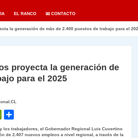
IA
EL RANCO
📧 CONTACTO
cta la generación de más de 2.400 puestos de trabajo para el 20
os proyecta la generación de
ajo para el 2025
ional.CL
P
C
ri
o
 los trabajadores, el Gobernador Regional Luis Cuvertino
nt
m
ón de 2.407 nuevos empleos a nivel regional, a través de la