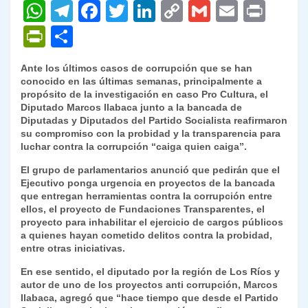
W
T
F
T
Li
C
G
E
P
h
el
a
w
n
o
m
m
ri
P
C
at
e
c
itt
k
p
ai
ai
nt
ri
o
Ante los últimos casos de corrupción que se han
s
gr
e
er
e
y
l
l
nt
m
conocido en las últimas semanas, principalmente a
A
a
b
dI
Li
propósito de la investigación en caso Pro Cultura, el
Fr
p
Diputado Marcos Ilabaca junto a la bancada de
p
m
o
n
n
ie
ar
Diputadas y Diputados del Partido Socialista reafirmaron
su compromiso con la probidad y la transparencia para
p
o
k
n
tir
luchar contra la corrupción “caiga quien caiga”.
k
dl
El grupo de parlamentarios anunció que pedirán que el
Ejecutivo ponga urgencia en proyectos de la bancada
y
que entregan herramientas contra la corrupción entre
ellos, el proyecto de Fundaciones Transparentes, el
proyecto para inhabilitar el ejercicio de cargos públicos
a quienes hayan cometido delitos contra la probidad,
entre otras iniciativas.
En ese sentido, el diputado por la región de Los Ríos y
autor de uno de los proyectos anti corrupción, Marcos
Ilabaca, agregó que “hace tiempo que desde el Partido