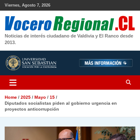
Skip
Viernes, Agosto 7, 2026
to
content
Noticias de interés ciudadano de Valdivia y El Ranco desde
2013.
Home
2025
Mayo
15
Diputados socialistas piden al gobierno urgencia en
proyectos anticorrupción