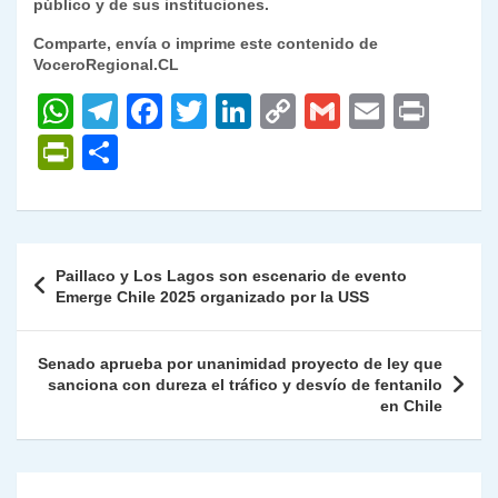
público y de sus instituciones.
Comparte, envía o imprime este contenido de
VoceroRegional.CL
W
T
F
T
Li
C
G
E
P
h
el
a
w
n
o
m
m
ri
P
C
at
e
c
itt
k
p
ai
ai
nt
ri
o
s
gr
e
er
e
y
l
l
nt
m
A
a
b
dI
Li
Fr
p
Navegación
Paillaco y Los Lagos son escenario de evento
p
m
o
n
n
ie
ar
de
Emerge Chile 2025 organizado por la USS
p
o
k
n
tir
entradas
k
dl
Senado aprueba por unanimidad proyecto de ley que
sanciona con dureza el tráfico y desvío de fentanilo
y
en Chile