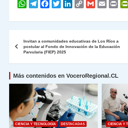
W
T
F
T
Li
C
G
E
P
h
el
a
w
n
o
m
m
ri
at
e
c
itt
k
p
ai
ai
nt
s
gr
e
er
e
y
l
l
Navegación
A
a
b
dI
Li
Invitan a comunidades educativas de Los Ríos a
de
postular al Fondo de Innovación de la Educación
p
m
o
n
n
Parvularia (FIEP) 2025
p
o
k
entradas
k
Más contenidos en VoceroRegional.CL
CIENCIA Y TECNOLOGÍA
DESTACADAS
CIENCIA Y 