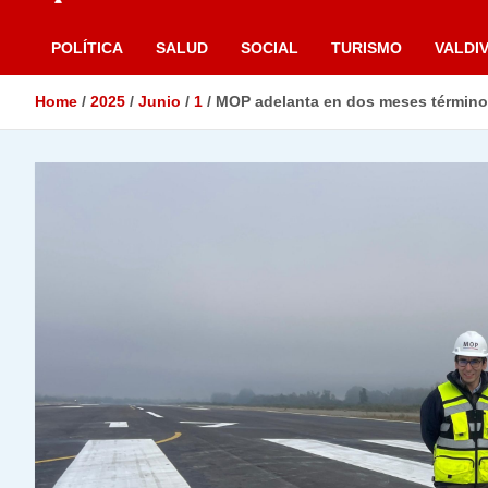
POLÍTICA
SALUD
SOCIAL
TURISMO
VALDIV
Home
2025
Junio
1
MOP adelanta en dos meses término 