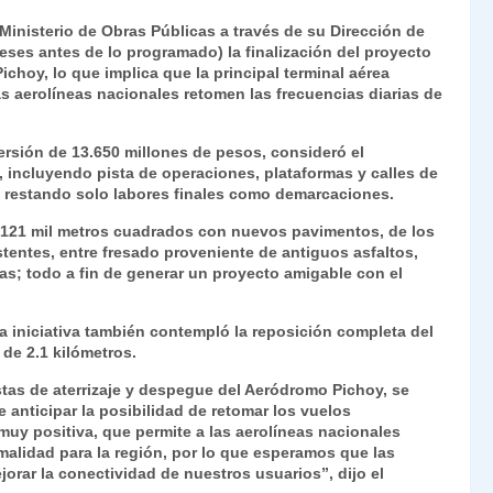
ri
o
 Ministerio de Obras Públicas a través de su Dirección de
nt
m
eses antes de lo programado) la finalización del proyecto
hoy, lo que implica que la principal terminal aérea
Fr
p
as aerolíneas nacionales retomen las frecuencias diarias de
ie
ar
n
tir
versión de 13.650 millones de pesos, consideró el
o, incluyendo pista de operaciones, plataformas y calles de
dl
, restando solo labores finales como demarcaciones.
y
s 121 mil metros cuadrados con nuevos pavimentos, de los
stentes, entre fresado proveniente de antiguos asfaltos,
as; todo a fin de generar un proyecto amigable con el
la iniciativa también contempló la reposición completa del
de 2.1 kilómetros.
stas de aterrizaje y despegue del Aeródromo Pichoy, se
anticipar la posibilidad de retomar los vuelos
muy positiva, que permite a las aerolíneas nacionales
malidad para la región, por lo que esperamos que las
rar la conectividad de nuestros usuarios”, dijo el