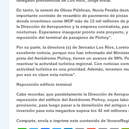
delegado presidencial de Los Ríos, Jorge Alvial.
En tanto, la seremi de Obras Públicas, Nuvia Peralta de
importante contrato de recambio de pavimento de pistas
donde invertimos como MOP más de 13 mil millones de pe
la Dirección de Aeropuertos y la empresa contratista, par
nocturnas. Esperamos inaugurar pronto este proyecto, y 
reposición del terminal de pasajeros de Pichoy”.
Por su parte, la directora (s) de Sernatur Los Ríos, Loret
excelente noticia, porque nos han informado del Ministe
pista del Aeródromo Pichoy, tienen un avance de 99%. Por
reactivar la actividad turística regional. Con noticias c
actividad turística es una prioridad. Además, tenemos m
por eso es clave esta noticia”.
Reposición edificio terminal
Cabe recordar, que paralelamente la Dirección de Aeropu
reposición del edificio del Aeródromo Pichoy, cuyas labor
provisorio, para luego pasar a la demolición del antiguo r
inversión para esta megaobra supera los 42 mil millone
Comparte, envía o imprime este contenido de VoceroReg