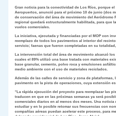
h
el
a
w
n
o
m
m
ri
Gran noticia para la conectividad de Los Ríos, porque el
at
e
c
itt
k
p
ai
ai
nt
Aeropuertos, anunció para el próximo 10 de junio (dos m
de conservación del área de movimiento del Aeródromo Pic
s
gr
e
er
e
y
l
l
regional quedará estructuralmente habilitada, para que l
A
a
b
dI
Li
vuelos comerciales.
p
m
o
n
n
La iniciativa, ejecutada y financiadas por el MOP con in
reemplazo de todos los pavimentos al interior del recint
p
o
k
servicio; faenas que fueron completadas en su totalidad
k
La intervención total del área de movimiento alcanzó lo
cuales el 89% utilizó una base tratada con materiales exi
base granular, cemento, polvo roca y emulsiones asfáltic
medio ambiente con el uso de materiales reciclados.
Además de las calles de servicio y zona de plataformas, 
pavimento en la pista de operaciones, cuya extensión es 
“La rápida ejecución del proyecto para reemplazar las pi
traducen en que en las próximas semanas ya será posible 
comerciales diarios en al menos dos meses. Una noticia 
estudiar y en lo posible retomar sus frecuencias con nor
compañías aéreas puedan acelerar este proceso, para mejo