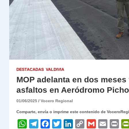
DESTACADAS
VALDIVIA
MOP adelanta en dos meses 
asfaltos en Aeródromo Pich
01/06/2025
Vocero Regional
Comparte, envía o imprime este contenido de VoceroReg
W
T
F
T
Li
C
G
E
P