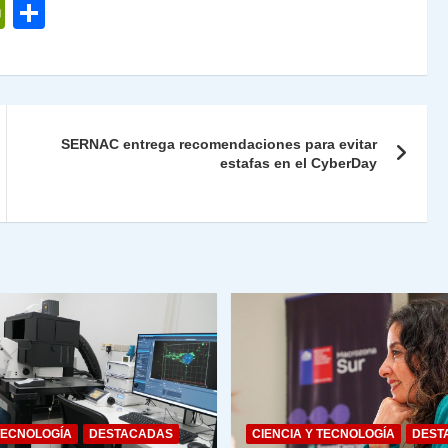
P
C
ri
o
nt
m
Fr
p
ie
ar
SERNAC entrega recomendaciones para evitar
n
tir
estafas en el CyberDay
dl
y
TECNOLOGÍA
DESTACADAS
CIENCIA Y TECNOLOGÍA
DEST