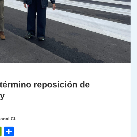
término reposición de
oy
ional.CL
P
C