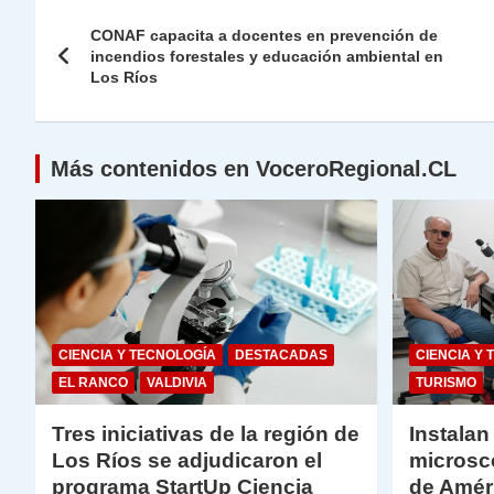
Navegación
A
a
b
dI
Li
CONAF capacita a docentes en prevención de
de
incendios forestales y educación ambiental en
p
m
o
n
n
Los Ríos
p
o
k
entradas
k
Más contenidos en VoceroRegional.CL
CIENCIA Y TECNOLOGÍA
DESTACADAS
CIENCIA Y 
EL RANCO
VALDIVIA
TURISMO
Tres iniciativas de la región de
Instalan
Los Ríos se adjudicaron el
microsc
programa StartUp Ciencia
de Amér