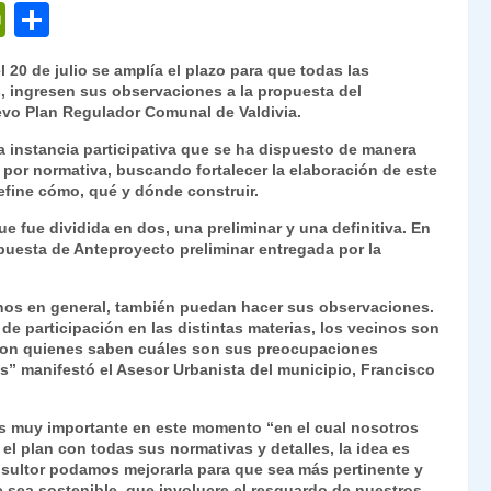
P
C
ri
o
 20 de julio se amplía el plazo para que todas las
nt
m
, ingresen sus observaciones a la propuesta del
evo Plan Regulador Comunal de Valdivia.
Fr
p
va instancia participativa que se ha dispuesto de manera
ie
ar
s por normativa, buscando fortalecer la elaboración de este
n
tir
define cómo, qué y dónde construir.
dl
e fue dividida en dos, una preliminar y una definitiva. En
puesta de Anteproyecto preliminar entregada por la
y
inos en general, también puedan hacer sus observaciones.
de participación en las distintas materias, los vecinos son
 son quienes saben cuáles son sus preocupaciones
s” manifestó el Asesor Urbanista del municipio, Francisco
 es muy importante en este momento “en el cual nosotros
l plan con todas sus normativas y detalles, la idea es
sultor podamos mejorarla para que sea más pertinente y
e sea sostenible, que involucre el resguardo de nuestros