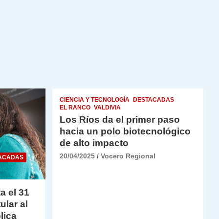
CIENCIA Y TECNOLOGÍA
DESTACADAS
EL RANCO
VALDIVIA
Los Ríos da el primer paso
hacia un polo biotecnológico
de alto impacto
20/04/2025
Vocero Regional
ACADAS
a el 31
ular al
lica