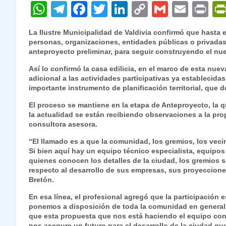
W
T
F
T
Li
C
G
E
P
h
el
a
w
n
o
m
m
ri
La Ilustre Municipalidad de Valdivia confirmó que hasta el
at
e
c
itt
k
p
ai
ai
nt
personas, organizaciones, entidades públicas o privadas
anteproyecto preliminar, para seguir construyendo el nu
s
gr
e
er
e
y
l
l
Así lo confirmó la casa edilicia, en el marco de esta nue
A
a
b
dI
Li
adicional a las actividades participativas ya establecida
p
m
o
n
n
importante instrumento de planificación territorial, que 
p
o
k
El proceso se mantiene en la etapa de Anteproyecto, la qu
la actualidad se están recibiendo observaciones a la pro
k
consultora asesora.
“El llamado es a que la comunidad, los gremios, los vec
Si bien aquí hay un equipo técnico especialista, equipos 
quienes conocen los detalles de la ciudad, los gremios
respecto al desarrollo de sus empresas, sus proyeccione
Bretón.
En esa línea, el profesional agregó que la participación
ponemos a disposición de toda la comunidad en general e
que esta propuesta que nos está haciendo el equipo con
nos asegure un futuro para el desarrollo de la ciudad qu