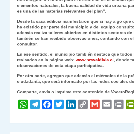
elementos naturales, la buena calidad de vida urbana pa
es una de las materias relevantes del plan”.
Desde la casa edilicia manifestaron que si hay algo que
ha existido por parte del municipio y del equipo consulto
además realiza talleres abiertos en distintos sectores de
también se han recibido observaciones, contando con el 
consultor.
En ese sentido, el municipio también destaca que todos
revisados en la página web:
www.prcvaldivia.cl
, donde t
observaciones de esta etapa participativa.
Por otra parte, agregan que además el miércoles de la pró
ciudadanía, que será informado por las redes sociales de
Comparte, envía o imprime este contenido de VoceroReg
W
T
F
T
Li
C
G
E
P
h
el
a
w
n
o
m
m
ri
at
e
c
itt
k
p
ai
ai
nt
s
gr
e
er
e
y
l
l