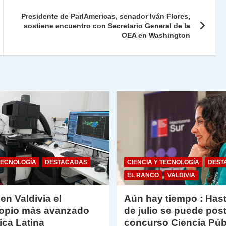
ie
ar
Presidente de ParlAmericas, senador Iván Flores,
n
tir
sostiene encuentro con Secretario General de la
OEA en Washington
dl
y
TECNOLOGÍA
DESTACADAS
CIENCIA Y TECNOLOGÍA
DEST
EL RANCO
VALDIVIA
 en Valdivia el
Aún hay tiempo : Hast
opio más avanzado
de julio se puede post
ica Latina
concurso Ciencia Púb