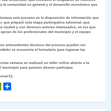
ra la comunidad en general y el desarrollo económico que
 destaca este proceso es la disposición de información que
r, que preparó esta etapa participativa adicional, que
 la ciudad y con diversos actores interesados, en los que
apoyo de los profesionales del municipio y el equipo
 los antecedentes técnicos del proceso pueden ser
ambién se encuentra el formulario para ingresar las
xima semana se realizará un taller online abierto a la
l municipio para quienes deseen participar.
ional.CL
P
C
ri
o
nt
m
Fr
p