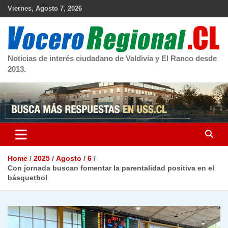
Skip
Viernes, Agosto 7, 2026
to
content
Noticias de interés ciudadano de Valdivia y El Ranco desde
2013.
Home
2025
Agosto
6
Con jornada buscan fomentar la parentalidad positiva en el
básquetbol