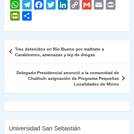
W
T
F
T
Li
C
G
E
P
h
el
a
w
n
o
m
m
ri
P
C
at
e
c
itt
k
p
ai
ai
nt
ri
o
s
gr
e
er
e
y
l
l
nt
m
A
a
b
dI
Li
Fr
p
Navegación
Tres detenidos en Río Bueno por maltrato a
p
m
o
n
n
ie
ar
de
Carabineros, amenazas y ley de drogas
p
o
k
n
tir
entradas
k
dl
Delegado Presidencial anunció a la comunidad de
Chaihuín asignación de Programa Pequeñas
y
Localidades de Minvu
Universidad San Sebastián