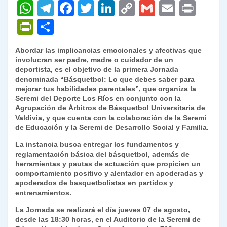
W
T
F
T
Li
C
G
E
P
h
el
a
w
n
o
m
m
ri
P
C
at
e
c
itt
k
p
ai
ai
nt
ri
o
Abordar las implicancias emocionales y afectivas que
s
gr
e
er
e
y
l
l
nt
m
involucran ser padre, madre o cuidador de un
A
a
b
dI
Li
deportista, es el objetivo de la primera Jornada
Fr
p
denominada “Básquetbol: Lo que debes saber para
p
m
o
n
n
ie
ar
mejorar tus habilidades parentales”, que organiza la
Seremi del Deporte Los Ríos en conjunto con la
p
o
k
n
tir
Agrupación de Árbitros de Básquetbol Universitaria de
k
Valdivia, y que cuenta con la colaboración de la Seremi
dl
de Educación y la Seremi de Desarrollo Social y Familia.
y
La instancia busca entregar los fundamentos y
reglamentación básica del básquetbol, además de
herramientas y pautas de actuación que propicien un
comportamiento positivo y alentador en apoderadas y
apoderados de basquetbolistas en partidos y
entrenamientos.
La Jornada se realizará el día jueves 07 de agosto,
desde las 18:30 horas, en el Auditorio de la Seremi de