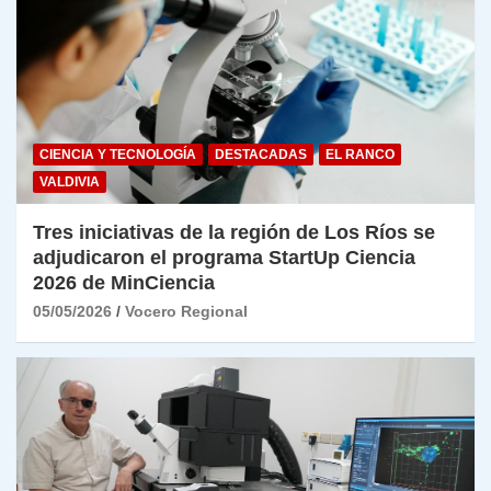
CIENCIA Y TECNOLOGÍA
DESTACADAS
EL RANCO
VALDIVIA
Tres iniciativas de la región de Los Ríos se
adjudicaron el programa StartUp Ciencia
2026 de MinCiencia
05/05/2026
Vocero Regional