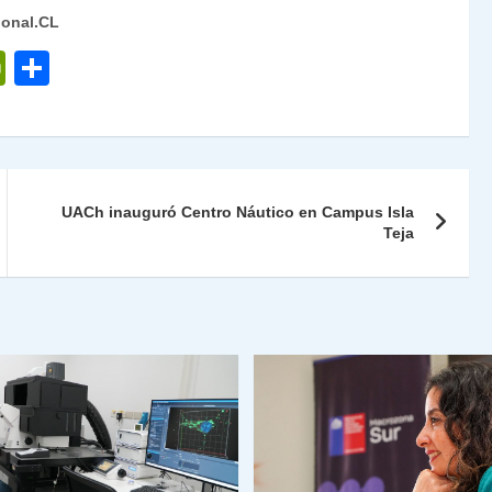
ional.CL
P
C
ri
o
nt
m
Fr
p
ie
ar
UACh inauguró Centro Náutico en Campus Isla
n
tir
Teja
dl
y