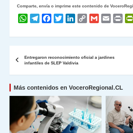
Comparte, envía o imprime este contenido de VoceroReg
W
T
F
T
Li
C
G
E
P
h
el
a
w
n
o
m
m
ri
at
e
c
itt
k
p
ai
ai
nt
s
gr
e
er
e
y
l
l
Navegación
A
a
b
dI
Li
Entregaron reconocimiento oficial a jardines
de
infantiles de SLEP Valdivia
p
m
o
n
n
p
o
k
entradas
k
Más contenidos en VoceroRegional.CL