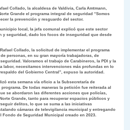
ri
o
fael Collado, la alcaldesa de Valdivia, Carla Amtmann,
nt
m
r Norte Grande el programa integral de seguridad “Somos
ecer la prevención y resguardo del sector.
Fr
p
municipio local, la jefa comunal explicó que este sector
ie
ar
n y seguridad, dado los focos de inseguridad que desde
n
tir
dl
Rafael Collado, la solicitud de implementar el programa
r de personas, en su gran mayoría trabajadoras, de
y
eguridad. Valoramos el trabajo de Carabineros, la PDI y la
sa labor, necesitamos intervenciones más profundas en lo
 respaldo del Gobierno Central”, expuso la autoridad.
alizó esta semana vía oficio a la Subsecretaría de
programa. De todas maneras la petición fue reiterada al
ue se abordaron las diferentes acciones que policías,
r Norte Grande, tanto para recuperar espacios públicos y
eguir delitos, lo que se suma a las iniciativas
stalando cámaras de televigilancia municipal y entregando
del Fondo de Seguridad Municipal creado en 2023.