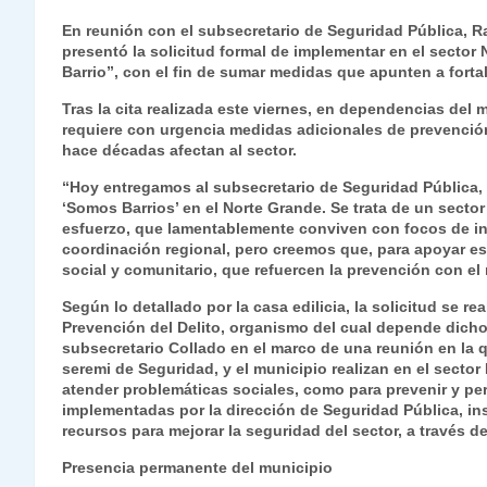
h
el
a
w
n
o
m
m
ri
En reunión con el subsecretario de Seguridad Pública, Ra
at
e
c
itt
k
p
ai
ai
nt
presentó la solicitud formal de implementar en el secto
Barrio”, con el fin de sumar medidas que apunten a fortal
s
gr
e
er
e
y
l
l
Tras la cita realizada este viernes, en dependencias del 
A
a
b
dI
Li
requiere con urgencia medidas adicionales de prevenció
p
m
o
n
n
hace décadas afectan al sector.
p
o
k
“Hoy entregamos al subsecretario de Seguridad Pública, 
‘Somos Barrios’ en el Norte Grande. Se trata de un secto
k
esfuerzo, que lamentablemente conviven con focos de ins
coordinación regional, pero creemos que, para apoyar e
social y comunitario, que refuercen la prevención con el
Según lo detallado por la casa edilicia, la solicitud se re
Prevención del Delito, organismo del cual depende dicho 
subsecretario Collado en el marco de una reunión en la q
seremi de Seguridad, y el municipio realizan en el secto
atender problemáticas sociales, como para prevenir y pers
implementadas por la dirección de Seguridad Pública, in
recursos para mejorar la seguridad del sector, a través 
Presencia permanente del municipio