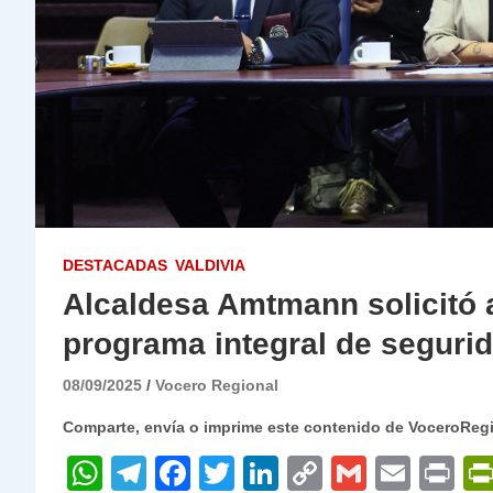
DESTACADAS
VALDIVIA
Alcaldesa Amtmann solicitó 
programa integral de seguri
08/09/2025
Vocero Regional
Comparte, envía o imprime este contenido de VoceroReg
W
T
F
T
Li
C
G
E
P