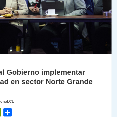
al Gobierno implementar
dad en sector Norte Grande
ional.CL
P
C