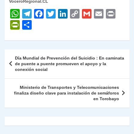
VoceroRegional.CL
W
T
F
T
Li
C
G
E
P
h
el
a
w
n
o
m
m
ri
P
C
at
e
c
itt
k
p
ai
ai
nt
ri
o
s
gr
e
er
e
y
l
l
nt
m
A
a
b
dI
Li
Fr
p
Navegación
Día Mundial de Prevención del Suicidio : En caminata
p
m
o
n
n
ie
ar
de
de puente a puente promueven el apoyo y la
p
o
k
conexión social
n
tir
entradas
k
dl
Ministerio de Transportes y Telecomunicaciones
y
finaliza diseño clave para instalación de semáforos
en Torobayo