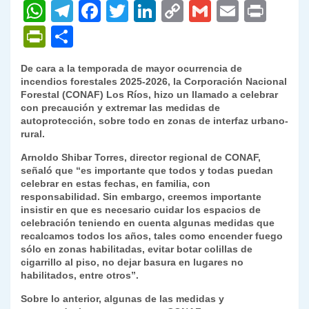
W
T
F
T
Li
C
G
E
P
h
el
a
w
n
o
m
m
ri
P
C
at
e
c
itt
k
p
ai
ai
nt
ri
o
De cara a la temporada de mayor ocurrencia de
s
gr
e
er
e
y
l
l
nt
m
incendios forestales 2025-2026, la Corporación Nacional
A
a
b
dI
Li
Forestal (CONAF) Los Ríos, hizo un llamado a celebrar
Fr
p
con precaución y extremar las medidas de
p
m
o
n
n
ie
ar
autoprotección, sobre todo en zonas de interfaz urbano-
rural.
p
o
k
n
tir
Arnoldo Shibar Torres, director regional de CONAF,
k
dl
señaló que “es importante que todos y todas puedan
celebrar en estas fechas, en familia, con
y
responsabilidad. Sin embargo, creemos importante
insistir en que es necesario cuidar los espacios de
celebración teniendo en cuenta algunas medidas que
recalcamos todos los años, tales como encender fuego
sólo en zonas habilitadas, evitar botar colillas de
cigarrillo al piso, no dejar basura en lugares no
habilitados, entre otros”.
Sobre lo anterior, algunas de las medidas y