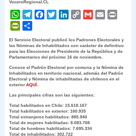
VoceroRegional.CL
W
T
F
T
Li
C
G
E
P
h
el
a
w
n
o
m
m
ri
P
C
at
e
c
itt
k
p
ai
ai
nt
ri
o
El Servicio Electoral publicó los Padrones Electorales y
s
gr
e
er
e
y
l
l
nt
m
las Nóminas de Inhabilitados con carácter de definitivo
A
a
b
dI
Li
para las Elecciones de Presidente de la República y de
Fr
p
Parlamentarios del próximo 16 de noviembre.
p
m
o
n
n
ie
ar
Conoce el Padrón Electoral por comuna y la Nómina de
p
o
k
n
tir
Inhabilitados en territorio nacional, además del Padrón
Electoral y Nómina de inhabilitadas de chilenos en el
k
dl
exterior
AQUÍ.
y
Las principales cifras son las siguientes:
Total habilitados en Chile: 15.618.167
Total habilitados en exterior: 160.935
Total extranjeros habilitados: 885.940
Total de mujeres habilitadas: 8.083.768
Total de hombres habilitados: 7.695.334
Total de inhabilitados: 302.722