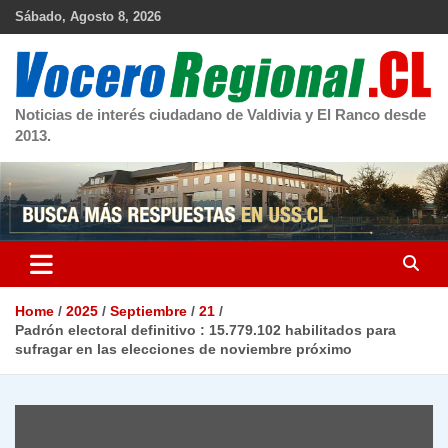
Skip
Sábado, Agosto 8, 2026
to
content
Noticias de interés ciudadano de Valdivia y El Ranco desde
2013.
Home
2025
Septiembre
21
Padrón electoral definitivo : 15.779.102 habilitados para
sufragar en las elecciones de noviembre próximo