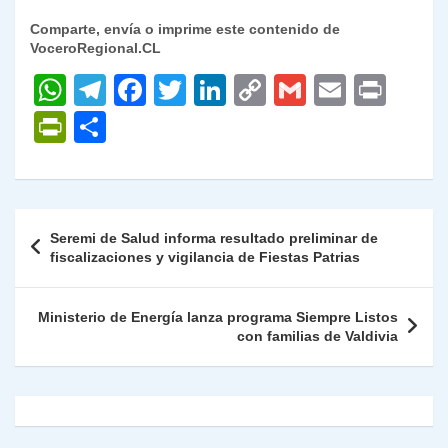
Comparte, envía o imprime este contenido de
VoceroRegional.CL
W
T
F
T
Li
C
G
E
P
h
el
a
w
n
o
m
m
ri
P
C
at
e
c
itt
k
p
ai
ai
nt
ri
o
s
gr
e
er
e
y
l
l
nt
m
A
a
b
dI
Li
Fr
p
Navegación
Seremi de Salud informa resultado preliminar de
p
m
o
n
n
ie
ar
de
fiscalizaciones y vigilancia de Fiestas Patrias
p
o
k
n
tir
entradas
k
dl
Ministerio de Energía lanza programa Siempre Listos
con familias de Valdivia
y