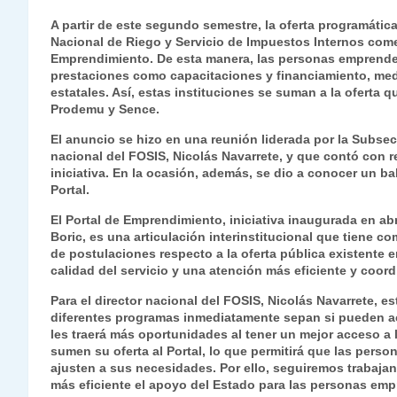
h
el
a
w
n
o
m
m
ri
A partir de este segundo semestre, la oferta programátic
at
e
c
itt
k
p
ai
ai
nt
Nacional de Riego y Servicio de Impuestos Internos come
Emprendimiento. De esta manera, las personas emprend
s
gr
e
er
e
y
l
l
prestaciones como capacitaciones y financiamiento, med
A
a
b
dI
Li
estatales. Así, estas instituciones se suman a la oferta 
Prodemu y Sence.
p
m
o
n
n
El anuncio se hizo en una reunión liderada por la Subsecr
p
o
k
nacional del FOSIS, Nicolás Navarrete, y que contó con r
iniciativa. En la ocasión, además, se dio a conocer un 
k
Portal.
El Portal de Emprendimiento, iniciativa inaugurada en abr
Boric, es una articulación interinstitucional que tiene c
de postulaciones respecto a la oferta pública existente
calidad del servicio y una atención más eficiente y coo
Para el director nacional del FOSIS, Nicolás Navarrete, e
diferentes programas inmediatamente sepan si pueden a
les traerá más oportunidades al tener un mejor acceso a 
sumen su oferta al Portal, lo que permitirá que las per
ajusten a sus necesidades. Por ello, seguiremos trabajand
más eficiente el apoyo del Estado para las personas em