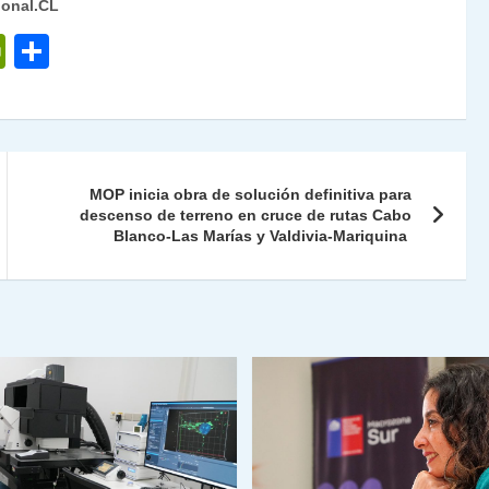
ional.CL
P
C
ri
o
nt
m
Fr
p
ie
ar
MOP inicia obra de solución definitiva para
n
tir
descenso de terreno en cruce de rutas Cabo
Blanco-Las Marías y Valdivia-Mariquina
dl
y