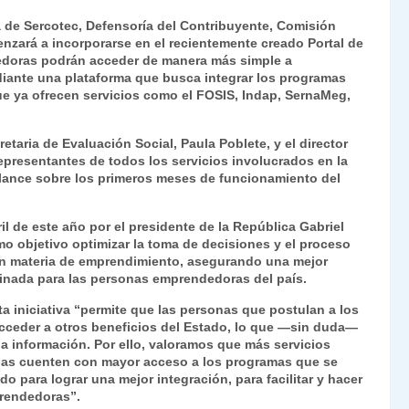
ri
o
a de Sercotec, Defensoría del Contribuyente, Comisión
nt
m
nzará a incorporarse en el recientemente creado Portal de
edoras podrán acceder de manera más simple a
Fr
p
iante una plataforma que busca integrar los programas
ie
ar
que ya ofrecen servicios como el FOSIS, Indap, SernaMeg,
n
tir
etaria de Evaluación Social, Paula Poblete, y el director
dl
epresentantes de todos los servicios involucrados en la
balance sobre los primeros meses de funcionamiento del
y
il de este año por el presidente de la República Gabriel
omo objetivo optimizar la toma de decisiones y el proceso
 en materia de emprendimiento, asegurando una mejor
rdinada para las personas emprendedoras del país.
sta iniciativa “permite que las personas que postulan a los
cceder a otros beneficios del Estado, lo que —sin duda—
la información. Por ello, valoramos que más servicios
sonas cuenten con mayor acceso a los programas que se
o para lograr una mejor integración, para facilitar y hacer
prendedoras”.