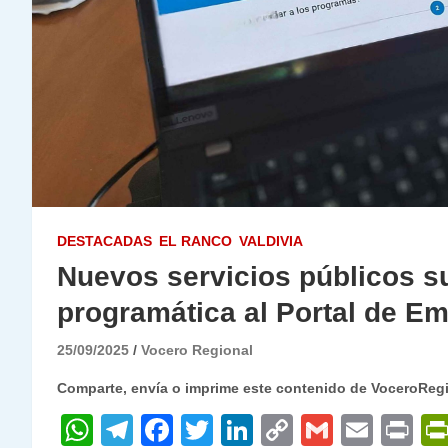
DESTACADAS
EL RANCO
VALDIVIA
Nuevos servicios públicos s
programática al Portal de E
25/09/2025
Vocero Regional
Comparte, envía o imprime este contenido de VoceroReg
W
T
F
T
Li
C
G
E
P