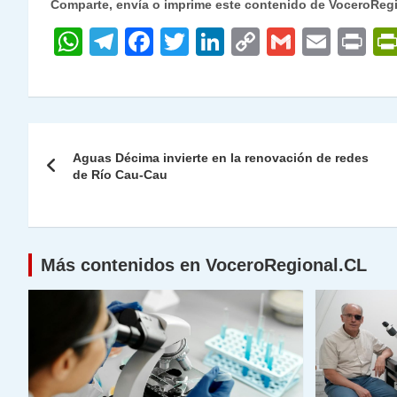
Comparte, envía o imprime este contenido de VoceroReg
W
T
F
T
Li
C
G
E
P
h
el
a
w
n
o
m
m
ri
at
e
c
itt
k
p
ai
ai
nt
s
gr
e
er
e
y
l
l
Navegación
A
a
b
dI
Li
Aguas Décima invierte en la renovación de redes
de
de Río Cau-Cau
p
m
o
n
n
p
o
k
entradas
k
Más contenidos en VoceroRegional.CL