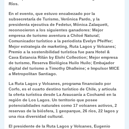
k
Ríos.
dl
En el evento, que estuvo encabezado por la
y
subsecretaría de Turismo, Verónica Pardo, y la
presidenta ejecutiva de Fedetur, Mónica Zalaquett,
reconocieron a los siguientes ganadores: Mejor
empresa de turismo aventura a Chiloé Natural;
Comunicador turístico a la periodista Evelyn Pfeiffer;
Mejor estrategia de marketing, Ruta Lagos y Volcanes;
Premio a la sostenibilidad turística fue para Hotel &
Cava Estancia Rilán by Elohi Collection; Mejor empresa
de turismo, Reserva Biológica Huilo Huilo; Embajador
digital del turismo a Timothy Dhalleine; e Impulsor MICE
a Metropolitan Santiago.
La Ruta Lagos y Volcanes, programa financiado por
Corfo, es el cuarto destino turístico de Chile, y articula
la oferta turística desde La Araucanía a Cochamó en la
región de Los Lagos. Un territorio que posee
potencialidades naturales como 17 volcanes activos, 2
reservas de la biósfera, 1 geoparque, 26 ríos, 22 lagos y
una rica diversidad cultural.
El presidente de la Ruta Lagos y Volcanes, Eugenio