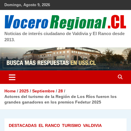
Skip
Domingo, Agosto 9, 2026
to
content
Noticias de interés ciudadano de Valdivia y El Ranco desde
2013.
Home
2025
Septiembre
28
Actores del turismo de la Región de Los Ríos fueron los
grandes ganadores en los premios Fedetur 2025
DESTACADAS
EL RANCO
TURISMO
VALDIVIA