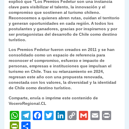
explicó que “Los Premios Fedetur son una instancia
clave para visibilizar el talento, la innovación y el
compromiso que sostienen al turismo chileno.
Reconocemos a quienes abren rutas, cuidan el territorio
y generan oportunidades en cada región. A todos los
postulantes y ganadores, gracias por inspirarnos y por
ser protagonistas del desarrollo de Chile como destino
turístico.
Los Premios Fedetur fueron creados en 2011 y se han
consolidado como un espacio de referencia para
reconocer el compromiso, esfuerzo e impacto de
personas, empresas e instituciones que impulsan el
turismo en Chile. Tras su relanzamiento en 2024,
regresan este año con una propuesta renovada,
conectada con los valores, la diversidad y la identidad
de Chile como destino turístico.
Comparte, envía o imprime este contenido de
VoceroRegional.CL
W
T
F
T
Li
C
G
E
P
h
el
a
w
n
o
m
m
ri
P
C