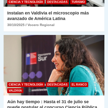
CIENCIA Y TECNOLOGÍA
DESTACADAS
TURISMO
Instalan en Valdivia el microscopio más
avanzado de América Latina
30/10/2025
Vocero Regional
CIENCIA Y TECNOLOGÍA
DESTACADAS
EL RANCO
VALDIVIA
Aún hay tiempo : Hasta el 31 de julio se
puede postular al concurso Ciencia Pública