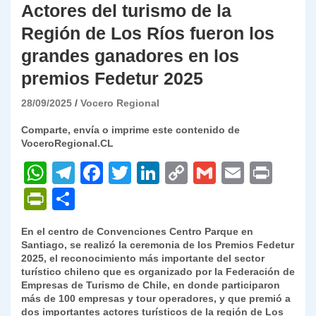
Actores del turismo de la
Región de Los Ríos fueron los
grandes ganadores en los
premios Fedetur 2025
28/09/2025
Vocero Regional
Comparte, envía o imprime este contenido de
VoceroRegional.CL
W
T
F
T
Li
C
G
E
P
h
el
a
w
n
o
m
m
ri
P
C
at
e
c
itt
k
p
ai
ai
nt
ri
o
En el centro de Convenciones Centro Parque en
s
gr
e
er
e
y
l
l
nt
m
Santiago, se realizó la ceremonia de los Premios Fedetur
A
a
b
dI
Li
2025, el reconocimiento más importante del sector
Fr
p
turístico chileno que es organizado por la Federación de
p
m
o
n
n
ie
ar
Empresas de Turismo de Chile, en donde participaron
más de 100 empresas y tour operadores, y que premió a
p
o
k
n
tir
dos importantes actores turísticos de la región de Los