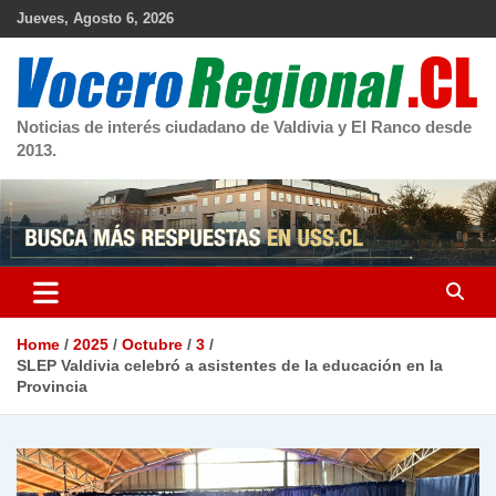
Skip
Jueves, Agosto 6, 2026
to
content
Noticias de interés ciudadano de Valdivia y El Ranco desde
2013.
Home
2025
Octubre
3
SLEP Valdivia celebró a asistentes de la educación en la
Provincia