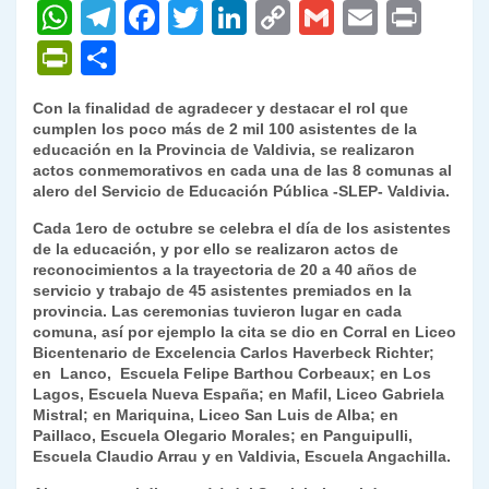
W
T
F
T
Li
C
G
E
P
h
el
a
w
n
o
m
m
ri
P
C
at
e
c
itt
k
p
ai
ai
nt
ri
o
Con la finalidad de agradecer y destacar el rol que
s
gr
e
er
e
y
l
l
nt
m
cumplen los poco más de 2 mil 100 asistentes de la
A
a
b
dI
Li
educación en la Provincia de Valdivia, se realizaron
Fr
p
actos conmemorativos en cada una de las 8 comunas al
p
m
o
n
n
ie
ar
alero del Servicio de Educación Pública -SLEP- Valdivia.
p
o
k
n
tir
Cada 1ero de octubre se celebra el día de los asistentes
de la educación, y por ello se realizaron actos de
k
dl
reconocimientos a la trayectoria de 20 a 40 años de
servicio y trabajo de 45 asistentes premiados en la
y
provincia. Las ceremonias tuvieron lugar en cada
comuna, así por ejemplo la cita se dio en Corral en Liceo
Bicentenario de Excelencia Carlos Haverbeck Richter;
en Lanco, Escuela Felipe Barthou Corbeaux; en Los
Lagos, Escuela Nueva España; en Mafil, Liceo Gabriela
Mistral; en Mariquina, Liceo San Luis de Alba; en
Paillaco, Escuela Olegario Morales; en Panguipulli,
Escuela Claudio Arrau y en Valdivia, Escuela Angachilla.