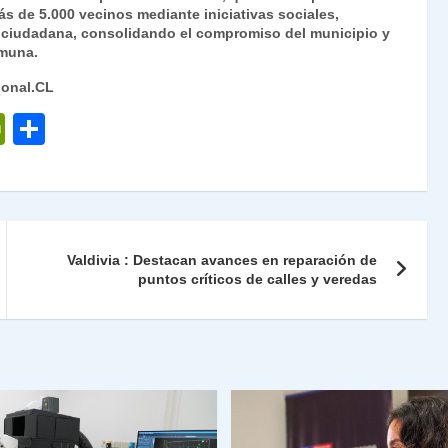
ás de 5.000 vecinos mediante iniciativas sociales,
d ciudadana, consolidando el compromiso del municipio y
omuna.
ional.CL
P
C
ri
o
nt
m
Fr
p
ie
ar
Valdivia : Destacan avances en reparación de
n
tir
puntos críticos de calles y veredas
dl
y