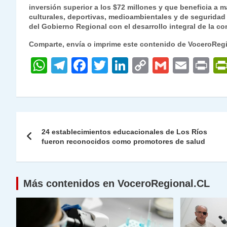
inversión superior a los $72 millones y que beneficia a m
culturales, deportivas, medioambientales y de segurida
del Gobierno Regional con el desarrollo integral de la c
Comparte, envía o imprime este contenido de VoceroReg
W
T
F
T
Li
C
G
E
P
h
el
a
w
n
o
m
m
ri
at
e
c
itt
k
p
ai
ai
nt
s
gr
e
er
e
y
l
l
Navegación
A
a
b
dI
Li
24 establecimientos educacionales de Los Ríos
de
fueron reconocidos como promotores de salud
p
m
o
n
n
p
o
k
entradas
k
Más contenidos en VoceroRegional.CL