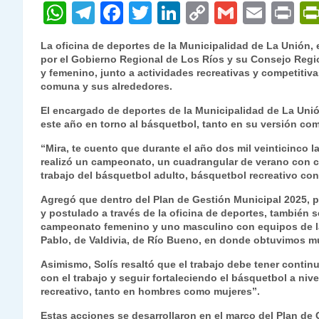
W
T
F
T
Li
C
G
E
P
h
el
a
w
n
o
m
m
ri
La oficina de deportes de la Municipalidad de La Unión, 
at
e
c
itt
k
p
ai
ai
nt
por el Gobierno Regional de Los Ríos y su Consejo Reg
y femenino, junto a actividades recreativas y competitiva
s
gr
e
er
e
y
l
l
comuna y sus alrededores.
A
a
b
dI
Li
El encargado de deportes de la Municipalidad de La Unión
p
m
o
n
n
este año en torno al básquetbol, tanto en su versión com
p
o
k
“Mira, te cuento que durante el año dos mil veinticinco la
realizó un campeonato, un cuadrangular de verano con c
k
trabajo del básquetbol adulto, básquetbol recreativo co
Agregó que dentro del Plan de Gestión Municipal 2025, p
y postulado a través de la oficina de deportes, también 
campeonato femenino y uno masculino con equipos de l
Pablo, de Valdivia, de Río Bueno, en donde obtuvimos m
Asimismo, Solís resaltó que el trabajo debe tener contin
con el trabajo y seguir fortaleciendo el básquetbol a nive
recreativo, tanto en hombres como mujeres”.
Estas acciones se desarrollaron en el marco del Plan de