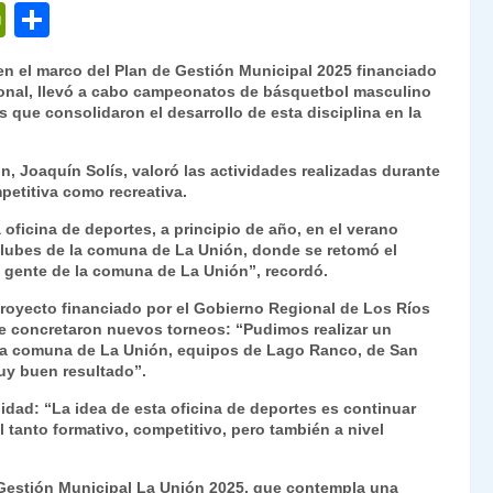
P
C
ri
o
en el marco del Plan de Gestión Municipal 2025 financiado
nt
m
ional, llevó a cabo campeonatos de básquetbol masculino
s que consolidaron el desarrollo de esta disciplina en la
Fr
p
ie
ar
, Joaquín Solís, valoró las actividades realizadas durante
n
tir
petitiva como recreativa.
dl
 oficina de deportes, a principio de año, en el verano
lubes de la comuna de La Unión, donde se retomó el
y
n gente de la comuna de La Unión”, recordó.
royecto financiado por el Gobierno Regional de Los Ríos
se concretaron nuevos torneos: “Pudimos realizar un
a comuna de La Unión, equipos de Lago Ranco, de San
uy buen resultado”.
uidad: “La idea de esta oficina de deportes es continuar
l tanto formativo, competitivo, pero también a nivel
 Gestión Municipal La Unión 2025, que contempla una