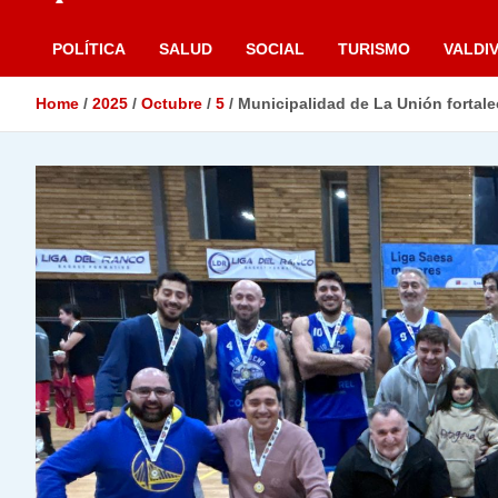
POLÍTICA
SALUD
SOCIAL
TURISMO
VALDIV
Home
2025
Octubre
5
Municipalidad de La Unión fortal