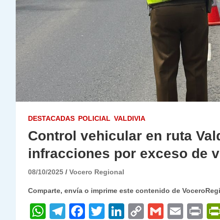
DESTACADAS
POLICIAL
VALDIVIA
Control vehicular en ruta Vald
infracciones por exceso de 
08/10/2025
Vocero Regional
Comparte, envía o imprime este contenido de VoceroReg
W
T
F
T
Li
C
G
E
P