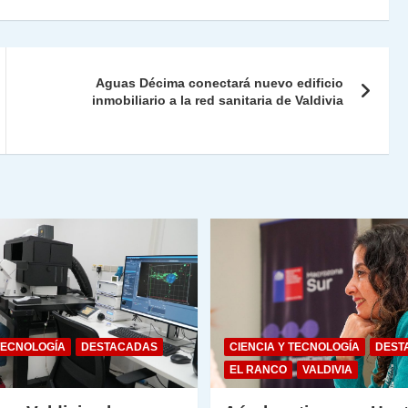
nt
m
Fr
p
ie
ar
Aguas Décima conectará nuevo edificio
n
tir
inmobiliario a la red sanitaria de Valdivia
dl
y
TECNOLOGÍA
DESTACADAS
CIENCIA Y TECNOLOGÍA
DEST
EL RANCO
VALDIVIA