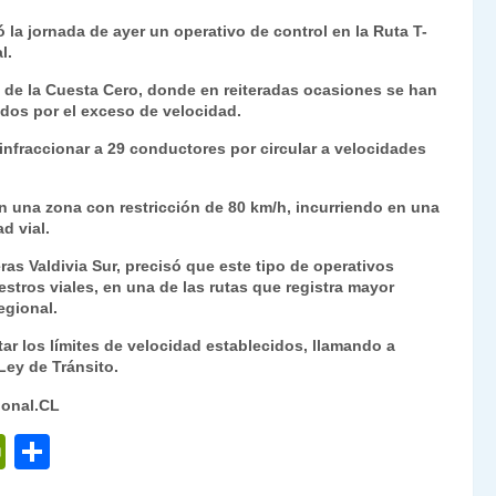
ri
o
ó la jornada de ayer un operativo de control en la Ruta T-
nt
m
l.
Fr
p
ra de la Cuesta Cero, donde en reiteradas ocasiones se han
ados por el exceso de velocidad.
ie
ar
n
tir
 infraccionar a 29 conductores por circular a velocidades
dl
n una zona con restricción de 80 km/h, incurriendo en una
y
d vial.
eras Valdivia Sur, precisó que este tipo de operativos
tros viales, en una de las rutas que registra mayor
egional.
etar los límites de velocidad establecidos, llamando a
Ley de Tránsito.
ional.CL
P
C
ri
o