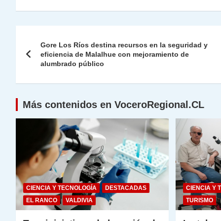
at
e
c
itt
k
p
ai
ai
nt
s
gr
e
er
e
y
l
l
Navegación
A
a
b
dI
Li
Gore Los Ríos destina recursos en la seguridad y
de
eficiencia de Malalhue con mejoramiento de
p
m
o
n
n
alumbrado público
p
o
k
entradas
k
Más contenidos en VoceroRegional.CL
CIENCIA Y TECNOLOGÍA
DESTACADAS
CIENCIA Y 
EL RANCO
VALDIVIA
TURISMO