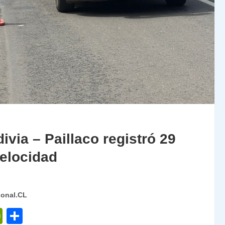
ivia – Paillaco registró 29
velocidad
ional.CL
P
C