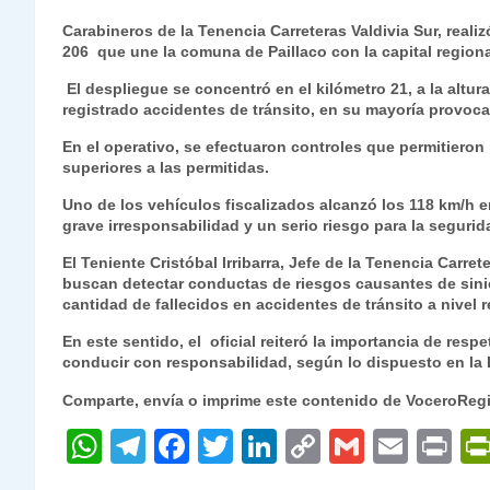
h
el
a
w
n
o
m
m
ri
Carabineros de la Tenencia Carreteras Valdivia Sur, realiz
at
e
c
itt
k
p
ai
ai
nt
206 que une la comuna de Paillaco con la capital regiona
s
gr
e
er
e
y
l
l
El despliegue se concentró en el kilómetro 21, a la altu
registrado accidentes de tránsito, en su mayoría provoc
A
a
b
dI
Li
p
m
o
n
n
En el operativo, se efectuaron controles que permitieron
superiores a las permitidas.
p
o
k
Uno de los vehículos fiscalizados alcanzó los 118 km/h e
k
grave irresponsabilidad y un serio riesgo para la segurida
El Teniente Cristóbal Irribarra, Jefe de la Tenencia Carret
buscan detectar conductas de riesgos causantes de sinies
cantidad de fallecidos en accidentes de tránsito a nivel r
En este sentido, el oficial reiteró la importancia de resp
conducir con responsabilidad, según lo dispuesto en la 
Comparte, envía o imprime este contenido de VoceroReg
W
T
F
T
Li
C
G
E
P
h
el
a
w
n
o
m
m
ri