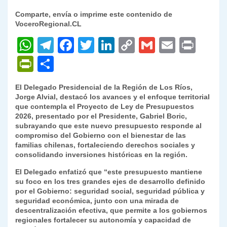
Comparte, envía o imprime este contenido de
VoceroRegional.CL
W
T
F
T
Li
C
G
E
P
h
el
a
w
n
o
m
m
ri
P
C
at
e
c
itt
k
p
ai
ai
nt
ri
o
El Delegado Presidencial de la Región de Los Ríos,
s
gr
e
er
e
y
l
l
nt
m
Jorge Alvial, destacó los avances y el enfoque territorial
A
a
b
dI
Li
que contempla el Proyecto de Ley de Presupuestos
Fr
p
2026, presentado por el Presidente, Gabriel Boric,
p
m
o
n
n
ie
ar
subrayando que este nuevo presupuesto responde al
compromiso del Gobierno con el bienestar de las
p
o
k
n
tir
familias chilenas, fortaleciendo derechos sociales y
k
consolidando inversiones históricas en la región.
dl
El Delegado enfatizó que “este presupuesto mantiene
y
su foco en los tres grandes ejes de desarrollo definido
por el Gobierno: seguridad social, seguridad pública y
seguridad económica, junto con una mirada de
descentralización efectiva, que permite a los gobiernos
regionales fortalecer su autonomía y capacidad de