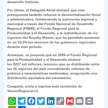
desarrollo frutícola.
Por último, el Delegado Alvial destacó que este
presupuesto también refuerza la descentralización fiscal
y administrativa, fortaleciendo la autonomía regional y
municipal a través del Fondo Nacional de Desarrollo
Regional (FNDR), el Fondo Regional para la
Productividad y el Desarrollo, y la redistribución de los
ingresos del Royalty Minero, que ha permitido aumentar
en un 10,3% los recursos de los gobiernos regionales
durante este período.
Asimismo, se proyecta que en 2026 el Fondo Regional
para la Productividad y el Desarrollo alcance
los $227 mil millones, recursos que se distribuirán entre
las 16 regiones del país considerando criterios de
pobreza y características territoriales, asegurando una
distribución equitativa del crecimiento.
Comparte, envía o imprime este contenido de
VoceroRegional.CL
W
T
F
T
Li
C
G
E
P