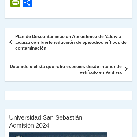
h
el
a
w
n
o
m
m
ri
P
C
at
e
c
itt
k
p
ai
ai
nt
ri
o
s
gr
e
er
e
y
l
l
nt
m
A
a
b
dI
Li
Fr
p
Navegación
Plan de Descontaminación Atmosférica de Valdivia
p
m
o
n
n
ie
ar
de
avanza con fuerte reducción de episodios críticos de
p
o
k
contaminación
n
tir
entradas
k
dl
Detenido ciclista que robó especies desde interior de
y
vehículo en Valdivia
Universidad San Sebastián
Admisión 2024