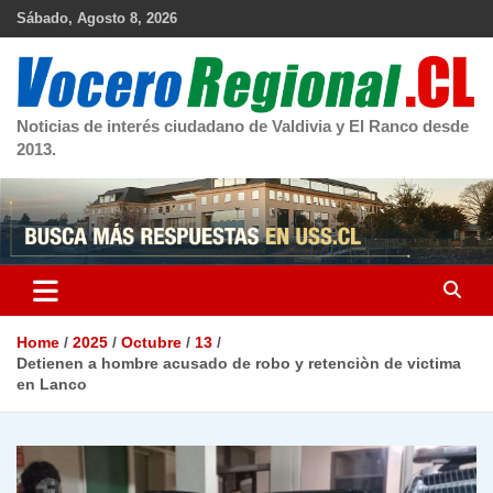
Skip
Sábado, Agosto 8, 2026
to
content
Noticias de interés ciudadano de Valdivia y El Ranco desde
2013.
Home
2025
Octubre
13
Detienen a hombre acusado de robo y retenciòn de victima
en Lanco