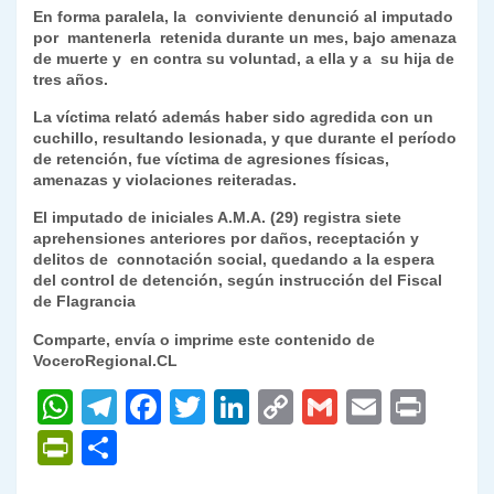
En forma paralela, la conviviente denunció al imputado
por mantenerla retenida durante un mes, bajo amenaza
de muerte y en contra su voluntad, a ella y a su hija de
tres años.
La víctima relató además haber sido agredida con un
cuchillo, resultando lesionada, y que durante el período
de retención, fue víctima de agresiones físicas,
amenazas y violaciones reiteradas.
El imputado de iniciales A.M.A. (29) registra siete
aprehensiones anteriores por daños, receptación y
delitos de connotación social, quedando a la espera
del control de detención, según instrucción del Fiscal
de Flagrancia
Comparte, envía o imprime este contenido de
VoceroRegional.CL
W
T
F
T
Li
C
G
E
P
h
el
a
w
n
o
m
m
ri
P
C
at
e
c
itt
k
p
ai
ai
nt
ri
o