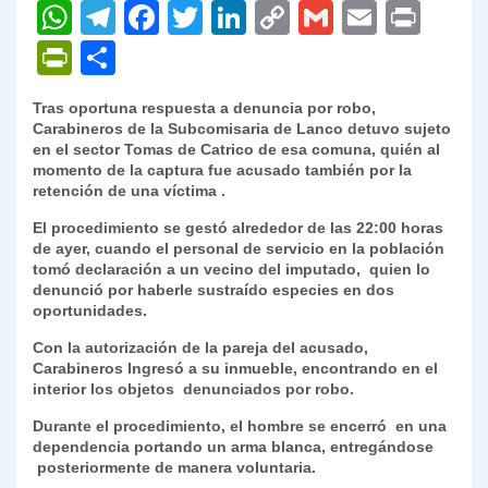
W
T
F
T
Li
C
G
E
P
h
el
a
w
n
o
m
m
ri
P
C
at
e
c
itt
k
p
ai
ai
nt
ri
o
Tras oportuna respuesta a denuncia por robo,
s
gr
e
er
e
y
l
l
nt
m
Carabineros de la Subcomisaria de Lanco detuvo sujeto
A
a
b
dI
Li
en el sector Tomas de Catrico de esa comuna, quién al
Fr
p
momento de la captura fue acusado también por la
p
m
o
n
n
ie
ar
retención de una víctima .
p
o
k
n
tir
El procedimiento se gestó alrededor de las 22:00 horas
de ayer, cuando el personal de servicio en la población
k
dl
tomó declaración a un vecino del imputado, quien lo
denunció por haberle sustraído especies en dos
y
oportunidades.
Con la autorización de la pareja del acusado,
Carabineros Ingresó a su inmueble, encontrando en el
interior los objetos denunciados por robo.
Durante el procedimiento, el hombre se encerró en una
dependencia portando un arma blanca, entregándose
posteriormente de manera voluntaria.