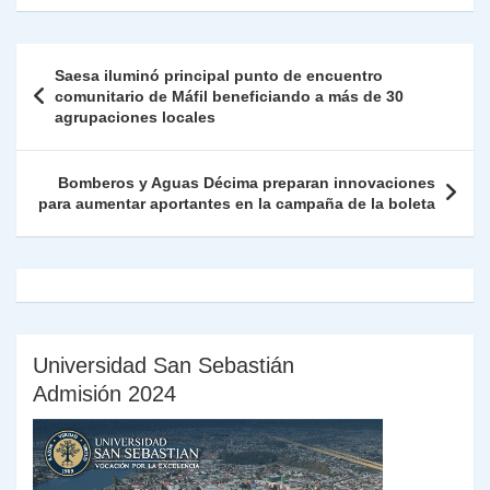
s
gr
e
er
e
y
l
l
nt
m
A
a
b
dI
Li
Fr
p
Navegación
Saesa iluminó principal punto de encuentro
p
m
o
n
n
ie
ar
de
comunitario de Máfil beneficiando a más de 30
p
o
k
agrupaciones locales
n
tir
entradas
k
dl
Bomberos y Aguas Décima preparan innovaciones
y
para aumentar aportantes en la campaña de la boleta
Universidad San Sebastián
Admisión 2024