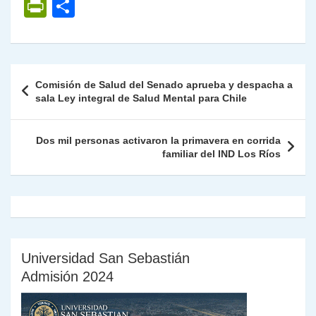
h
el
a
w
n
o
m
m
ri
P
C
at
e
c
itt
k
p
ai
ai
nt
ri
o
s
gr
e
er
e
y
l
l
nt
m
A
a
b
dI
Li
Fr
p
Navegación
Comisión de Salud del Senado aprueba y despacha a
p
m
o
n
n
ie
ar
de
sala Ley integral de Salud Mental para Chile
p
o
k
n
tir
entradas
k
dl
Dos mil personas activaron la primavera en corrida
familiar del IND Los Ríos
y
Universidad San Sebastián
Admisión 2024