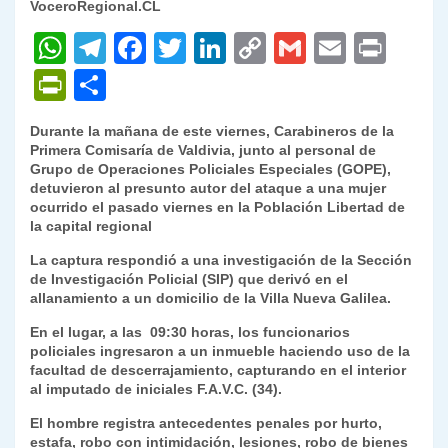
VoceroRegional.CL
W
T
F
T
Li
C
G
E
P
h
el
a
w
n
o
m
m
ri
P
C
at
e
c
itt
k
p
ai
ai
nt
ri
o
Durante la mañana de este viernes, Carabineros de la
s
gr
e
er
e
y
l
l
nt
m
Primera Comisaría de Valdivia, junto al personal de
A
a
b
dI
Li
Grupo de Operaciones Policiales Especiales (GOPE),
Fr
p
detuvieron al presunto autor del ataque a una mujer
p
m
o
n
n
ie
ar
ocurrido el pasado viernes en la Población Libertad de
la capital regional
p
o
k
n
tir
La captura respondió a una investigación de la Sección
k
dl
de Investigación Policial (SIP) que derivó en el
allanamiento a un domicilio de la Villa Nueva Galilea.
y
En el lugar, a las 09:30 horas, los funcionarios
policiales ingresaron a un inmueble haciendo uso de la
facultad de descerrajamiento, capturando en el interior
al imputado de iniciales F.A.V.C. (34).
El hombre registra antecedentes penales por hurto,
estafa, robo con intimidación, lesiones, robo de bienes