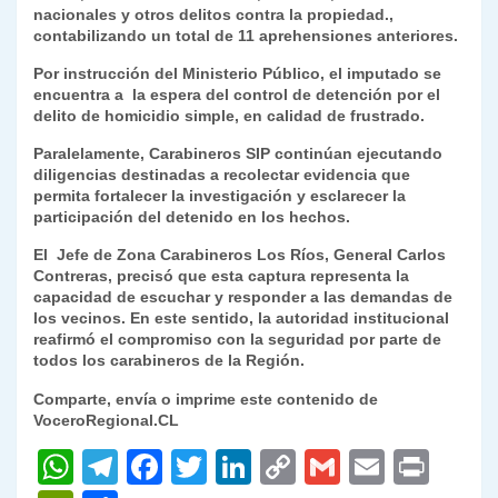
nacionales y otros delitos contra la propiedad.,
contabilizando un total de 11 aprehensiones anteriores.
Por instrucción del Ministerio Público, el imputado se
encuentra a la espera del control de detención por el
delito de homicidio simple, en calidad de frustrado.
Paralelamente, Carabineros SIP continúan ejecutando
diligencias destinadas a recolectar evidencia que
permita fortalecer la investigación y esclarecer la
participación del detenido en los hechos.
El Jefe de Zona Carabineros Los Ríos, General Carlos
Contreras, precisó que esta captura representa la
capacidad de escuchar y responder a las demandas de
los vecinos. En este sentido, la autoridad institucional
reafirmó el compromiso con la seguridad por parte de
todos los carabineros de la Región.
Comparte, envía o imprime este contenido de
VoceroRegional.CL
W
T
F
T
Li
C
G
E
P