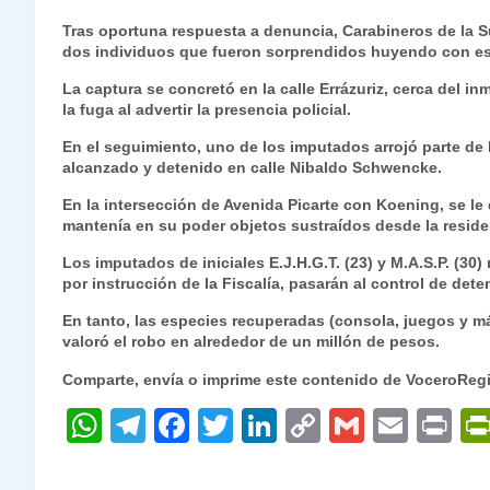
h
el
a
w
n
o
m
m
ri
Tras oportuna respuesta a denuncia, Carabineros de la 
at
e
c
itt
k
p
ai
ai
nt
dos individuos que fueron sorprendidos huyendo con esp
s
gr
e
er
e
y
l
l
La captura se concretó en la calle Errázuriz, cerca del i
la fuga al advertir la presencia policial.
A
a
b
dI
Li
p
m
o
n
n
En el seguimiento, uno de los imputados arrojó parte de 
alcanzado y detenido en calle Nibaldo Schwencke.
p
o
k
En la intersección de Avenida Picarte con Koening, se le 
k
mantenía en su poder objetos sustraídos desde la reside
Los imputados de iniciales E.J.H.G.T. (23) y M.A.S.P. (30)
por instrucción de la Fiscalía, pasarán al control de dete
En tanto, las especies recuperadas (consola, juegos y m
valoró el robo en alrededor de un millón de pesos.
Comparte, envía o imprime este contenido de VoceroReg
W
T
F
T
Li
C
G
E
P
h
el
a
w
n
o
m
m
ri