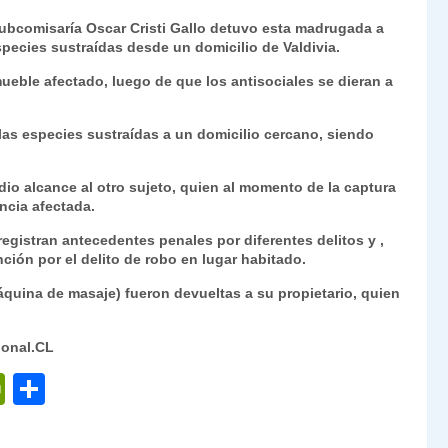
ri
o
Subcomisaría Oscar Cristi Gallo detuvo esta madrugada a
nt
m
ecies sustraídas desde un domicilio de Valdivia.
Fr
p
nmueble afectado, luego de que los antisociales se dieran a
ie
ar
n
tir
las especies sustraídas a un domicilio cercano, siendo
dl
dio alcance al otro sujeto, quien al momento de la captura
y
ncia afectada.
 registran antecedentes penales por diferentes delitos y ,
nción por el delito de robo en lugar habitado.
áquina de masaje) fueron devueltas a su propietario, quien
ional.CL
P
C
ri
o