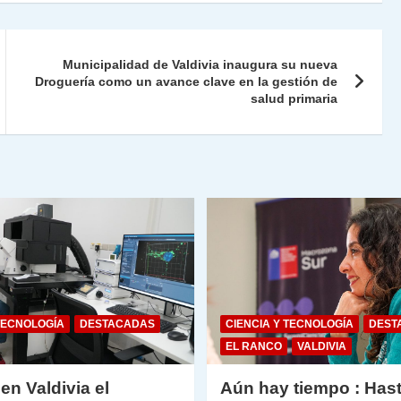
nt
m
Fr
p
ie
ar
Municipalidad de Valdivia inaugura su nueva
n
Droguería como un avance clave en la gestión de
tir
salud primaria
dl
y
TECNOLOGÍA
DESTACADAS
CIENCIA Y TECNOLOGÍA
DEST
EL RANCO
VALDIVIA
 en Valdivia el
Aún hay tiempo : Hast