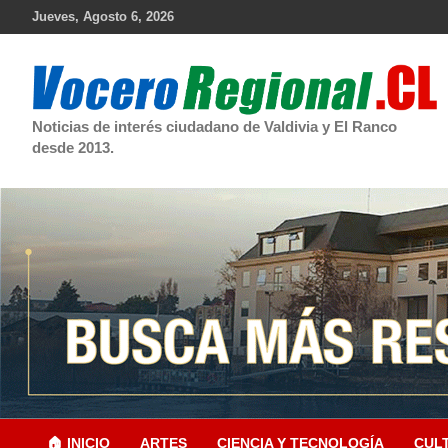
Skip
Jueves, Agosto 6, 2026
to
content
Noticias de interés ciudadano de Valdivia y El Ranco
desde 2013.
🏠 INICIO
ARTES
CIENCIA Y TECNOLOGÍA
CUL