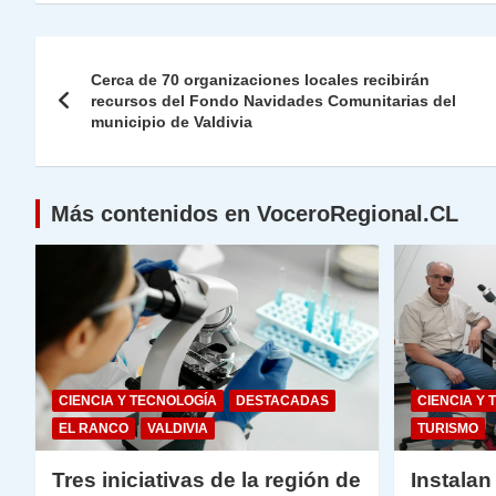
at
e
c
itt
k
p
ai
ai
nt
s
gr
e
er
e
y
l
l
Navegación
A
a
b
dI
Li
Cerca de 70 organizaciones locales recibirán
de
recursos del Fondo Navidades Comunitarias del
p
m
o
n
n
municipio de Valdivia
p
o
k
entradas
k
Más contenidos en VoceroRegional.CL
CIENCIA Y TECNOLOGÍA
DESTACADAS
CIENCIA Y 
EL RANCO
VALDIVIA
TURISMO
Tres iniciativas de la región de
Instalan