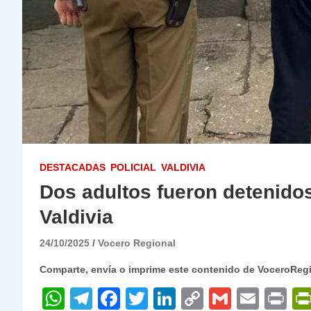
DESTACADAS
POLICIAL
VALDIVIA
Dos adultos fueron detenidos
Valdivia
24/10/2025
Vocero Regional
Comparte, envía o imprime este contenido de VoceroReg
W
T
F
T
Li
C
G
E
P