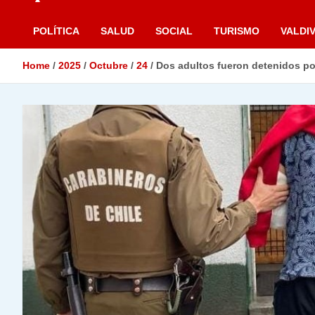
POLÍTICA
SALUD
SOCIAL
TURISMO
VALDIV
Home
2025
Octubre
24
Dos adultos fueron detenidos por