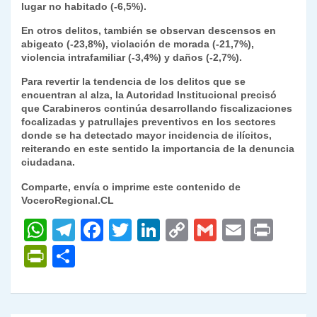
lugar no habitado (-6,5%).
En otros delitos, también se observan descensos en
abigeato (-23,8%), violación de morada (-21,7%),
violencia intrafamiliar (-3,4%) y daños (-2,7%).
Para revertir la tendencia de los delitos que se
encuentran al alza, la Autoridad Institucional precisó
que Carabineros continúa desarrollando fiscalizaciones
focalizadas y patrullajes preventivos en los sectores
donde se ha detectado mayor incidencia de ilícitos,
reiterando en este sentido la importancia de la denuncia
ciudadana.
Comparte, envía o imprime este contenido de
VoceroRegional.CL
W
T
F
T
Li
C
G
E
P
h
el
a
w
n
o
m
m
ri
P
C
at
e
c
itt
k
p
ai
ai
nt
ri
o
s
gr
e
er
e
y
l
l
nt
m