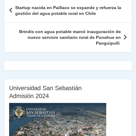
A
a
b
dI
Li
Fr
p
Navegación
Startup nacida en Paillaco se expande y refuerza la
p
m
o
n
n
ie
ar
de
gestión del agua potable rural en Chile
p
o
k
n
tir
entradas
k
dl
Brindis con agua potable marcó inauguración de
nuevo servicio sanitario rural de Punahue en
y
Panguipulli
Universidad San Sebastián
Admisión 2024