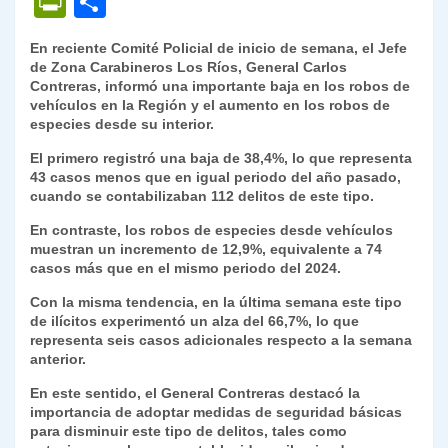
P
C
at
e
c
itt
k
p
ai
ai
nt
ri
o
En reciente Comité Policial de inicio de semana, el Jefe
s
gr
e
er
e
y
l
l
nt
m
de Zona Carabineros Los Ríos, General Carlos
A
a
b
dI
Li
Contreras, informó una importante baja en los robos de
Fr
p
vehículos en la Región y el aumento en los robos de
p
m
o
n
n
ie
ar
especies desde su interior.
p
o
k
n
tir
El primero registró una baja de 38,4%, lo que representa
43 casos menos que en igual periodo del año pasado,
k
dl
cuando se contabilizaban 112 delitos de este tipo.
y
En contraste, los robos de especies desde vehículos
muestran un incremento de 12,9%, equivalente a 74
casos más que en el mismo periodo del 2024.
Con la misma tendencia, en la última semana este tipo
de ilícitos experimentó un alza del 66,7%, lo que
representa seis casos adicionales respecto a la semana
anterior.
En este sentido, el General Contreras destacó la
importancia de adoptar medidas de seguridad básicas
para disminuir este tipo de delitos, tales como