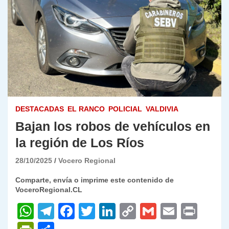
DESTACADAS
EL RANCO
POLICIAL
VALDIVIA
Bajan los robos de vehículos en
la región de Los Ríos
28/10/2025
Vocero Regional
Comparte, envía o imprime este contenido de
VoceroRegional.CL
W
T
F
T
Li
C
G
E
P
h
el
a
w
n
o
m
m
ri