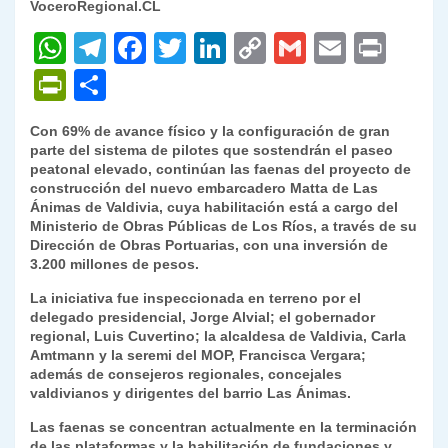
VoceroRegional.CL
W
T
F
T
Li
C
G
E
P
h
el
a
w
n
o
m
m
ri
P
C
at
e
c
itt
k
p
ai
ai
nt
ri
o
Con 69% de avance físico y la configuración de gran
s
gr
e
er
e
y
l
l
nt
m
parte del sistema de pilotes que sostendrán el paseo
A
a
b
dI
Li
peatonal elevado, continúan las faenas del proyecto de
Fr
p
construcción del nuevo embarcadero Matta de Las
p
m
o
n
n
ie
ar
Ánimas de Valdivia, cuya habilitación está a cargo del
Ministerio de Obras Públicas de Los Ríos, a través de su
p
o
k
n
tir
Dirección de Obras Portuarias, con una inversión de
k
3.200 millones de pesos.
dl
La iniciativa fue inspeccionada en terreno por el
y
delegado presidencial, Jorge Alvial; el gobernador
regional, Luis Cuvertino; la alcaldesa de Valdivia, Carla
Amtmann y la seremi del MOP, Francisca Vergara;
además de consejeros regionales, concejales
valdivianos y dirigentes del barrio Las Ánimas.
Las faenas se concentran actualmente en la terminación
de las plataformas y la habilitación de fundaciones y