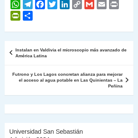
W
T
F
T
Li
C
G
E
P
h
el
a
w
n
o
m
m
ri
P
C
at
e
c
itt
k
p
ai
ai
nt
ri
o
s
gr
e
er
e
y
l
l
nt
m
A
a
b
dI
Li
Fr
p
Navegación
Instalan en Valdivia el microscopio más avanzado de
p
m
o
n
n
ie
ar
de
América Latina
p
o
k
n
tir
entradas
k
dl
Futrono y Los Lagos concretan alianza para mejorar
el acceso al agua potable en Las Quinientas – La
y
Peñina
Universidad San Sebastián