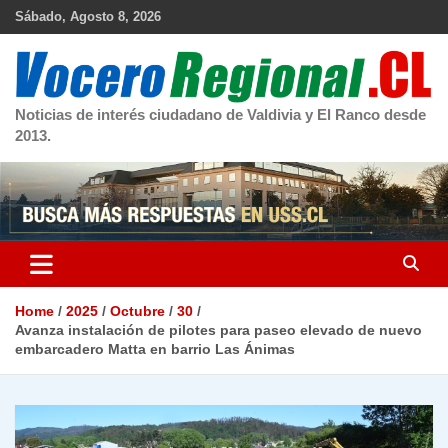
Skip
Sábado, Agosto 8, 2026
to
content
Noticias de interés ciudadano de Valdivia y El Ranco desde
2013.
Home
2025
Octubre
30
Avanza instalación de pilotes para paseo elevado de nuevo
embarcadero Matta en barrio Las Ánimas