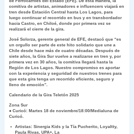
de Ferrocarriles del Estado (EFE). De esta manera, la
comitiva de artistas, animadores e influencers viajará en
tren desde Estación Central hasta Los Lagos, para
luego continuar el recorrido en bus y en transbordador
hacia Castro, en Chiloé, donde por primera vez se
realizará el cierre de la gira.
José Solorza, gerente general de EFE, destacó que “es
un orgullo ser parte de este hito solidario que une a
Chile desde hace más de cuatro décadas. Después de
siete años, la Gira Sur vuelve a realizarse en tren y, por
primera vez en 30 años, la comitiva llegará hasta la
Región de Los Lagos. Nuestro compromiso es aportar
con la experiencia y seguridad de nuestros trenes para
que esta gira tenga un recorrido eficiente, seguro y
lleno de emoción”.
Calendario de la Gira Teletón 2025
Zona Sur
● Curicó: Martes 18 de noviembre/18:00/Medialuna de
Curicó.
Artistas: Sinergia Kids y la Tía Pucherito, Loyaltty,
Paula Rivas, UPA+, La