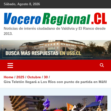
Skip
Sábado, Agosto 8, 2026
to
content
Noticias de interés ciudadano de Valdivia y El Ranco desde
2013.
Home
2025
Octubre
30
Gira Teletón llegará a Los Ríos con punto de partida en Máfil