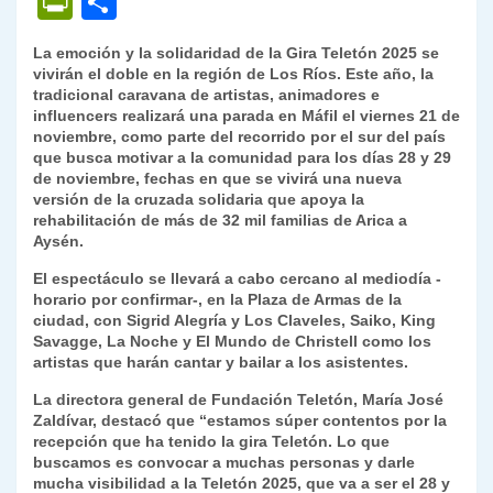
P
C
at
e
c
itt
k
p
ai
ai
nt
ri
o
La emoción y la solidaridad de la Gira Teletón 2025 se
s
gr
e
er
e
y
l
l
nt
m
vivirán el doble en la región de Los Ríos. Este año, la
A
a
b
dI
Li
tradicional caravana de artistas, animadores e
Fr
p
influencers realizará una parada en Máfil el viernes 21 de
p
m
o
n
n
ie
ar
noviembre, como parte del recorrido por el sur del país
que busca motivar a la comunidad para los días 28 y 29
p
o
k
n
tir
de noviembre, fechas en que se vivirá una nueva
k
versión de la cruzada solidaria que apoya la
dl
rehabilitación de más de 32 mil familias de Arica a
y
Aysén.
El espectáculo se llevará a cabo cercano al mediodía -
horario por confirmar-, en la Plaza de Armas de la
ciudad, con Sigrid Alegría y Los Claveles, Saiko, King
Savagge, La Noche y El Mundo de Christell como los
artistas que harán cantar y bailar a los asistentes.
La directora general de Fundación Teletón, María José
Zaldívar, destacó que “estamos súper contentos por la
recepción que ha tenido la gira Teletón. Lo que
buscamos es convocar a muchas personas y darle
mucha visibilidad a la Teletón 2025, que va a ser el 28 y