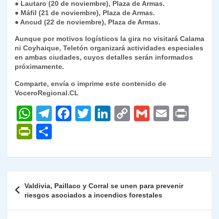
● Lautaro (20 de noviembre), Plaza de Armas.
● Máfil (21 de noviembre), Plaza de Armas.
● Ancud (22 de noviembre), Plaza de Armas.
Aunque por motivos logísticos la gira no visitará Calama
ni Coyhaique, Teletón organizará actividades especiales
en ambas ciudades, cuyos detalles serán informados
próximamente.
Comparte, envía o imprime este contenido de
VoceroRegional.CL
W
T
F
T
Li
C
G
E
P
h
el
a
w
n
o
m
m
ri
P
C
at
e
c
itt
k
p
ai
ai
nt
ri
o
s
gr
e
er
e
y
l
l
nt
m
A
a
b
dI
Li
Fr
p
Navegación
Valdivia, Paillaco y Corral se unen para prevenir
p
m
o
n
n
ie
ar
de
riesgos asociados a incendios forestales
p
o
k
n
tir
entradas