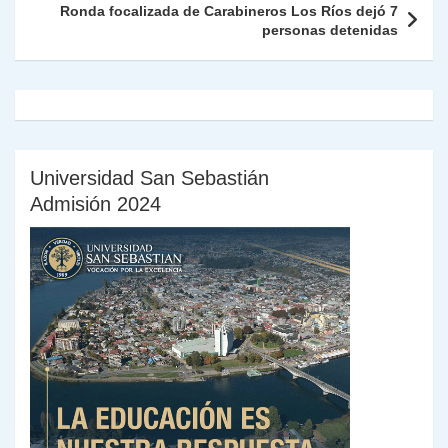
k
dl
Ronda focalizada de Carabineros Los Ríos dejó 7
personas detenidas
y
Universidad San Sebastián
Admisión 2024