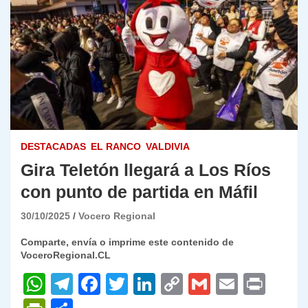
DESTACADAS
EL RANCO
VALDIVIA
Gira Teletón llegará a Los Ríos
con punto de partida en Máfil
30/10/2025
Vocero Regional
Comparte, envía o imprime este contenido de
VoceroRegional.CL
W
T
F
T
Li
C
G
E
P
h
el
a
w
n
o
m
m
ri