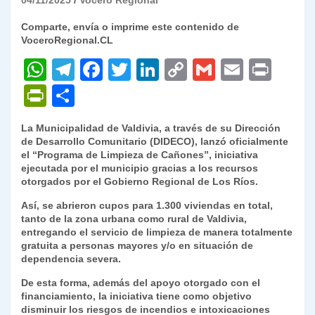
04/11/2025
Vocero Regional
Comparte, envía o imprime este contenido de
VoceroRegional.CL
W
T
F
T
Li
C
G
E
P
h
el
a
w
n
o
m
m
ri
P
C
at
e
c
itt
k
p
ai
ai
nt
ri
o
La Municipalidad de Valdivia, a través de su Dirección
s
gr
e
er
e
y
l
l
nt
m
de Desarrollo Comunitario (DIDECO), lanzó oficialmente
A
a
b
dI
Li
el “Programa de Limpieza de Cañones”, iniciativa
Fr
p
ejecutada por el municipio gracias a los recursos
p
m
o
n
n
ie
ar
otorgados por el Gobierno Regional de Los Ríos.
p
o
k
n
tir
Así, se abrieron cupos para 1.300 viviendas en total,
tanto de la zona urbana como rural de Valdivia,
k
dl
entregando el servicio de limpieza de manera totalmente
gratuita a personas mayores y/o en situación de
y
dependencia severa.
De esta forma, además del apoyo otorgado con el
financiamiento, la iniciativa tiene como objetivo
disminuir los riesgos de incendios e intoxicaciones