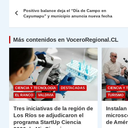
s
gr
e
er
e
y
l
l
Navegación
A
a
b
dI
Li
Positivo balance deja el “Día de Campo en
de
Cayumapu” y municipio anuncia nueva fecha
p
m
o
n
n
p
o
k
entradas
k
Más contenidos en VoceroRegional.CL
CIENCIA Y TECNOLOGÍA
DESTACADAS
CIENCIA Y 
EL RANCO
VALDIVIA
TURISMO
Tres iniciativas de la región de
Instalan
Los Ríos se adjudicaron el
microsc
programa StartUp Ciencia
de Amér