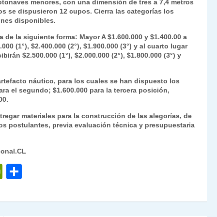
otonaves menores, con una dimensión de tres a 7,4 metros
s se dispusieron 12 cupos. Cierra las categorías los
iones disponibles.
a de la siguiente forma: Mayor A $1.600.000 y $1.400.00 a
0 (1°), $2.400.000 (2°), $1.900.000 (3°) y al cuarto lugar
irán $2.500.000 (1°), $2.000.000 (2°), $1.800.000 (3°) y
rtefacto náutico, para los cuales se han dispuesto los
ara el segundo; $1.600.000 para la tercera posición,
00.
regar materiales para la construcción de las alegorías, de
s postulantes, previa evaluación técnica y presupuestaria
ional.CL
P
C
ri
o
nt
m