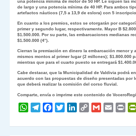
una potencia mínima de motor de 50 HP. Le siguen las m
de largo y una potencia mínima de 40 HP. Para ambos tipo
artefactos náuticos (7,5 a 13,9 de eslora) con 5 inscripc
En cuanto a los premios, estos se otorgarán por categorí
primer y segundo lugar, respectivamente. Mayor B $2.800.00
$1.500.000. Por su parte, las embarcaciones medianas recib
$1.500.000 (4°).
Cierran la premiación en dinero la embarcación menor y a
mismos montos al primer lugar (2 millones); $1.800.000 p
mientras que para el cuarto puesto se entregará $1.400.0
Cabe destacar, que la Municipalidad de Valdivia podrá ent
acuerdo con las propuestas de diseño presentadas por lo
que deberá realizar la comisión del corso fluvial.
Comparte, envía o imprime este contenido de VoceroReg
W
T
F
T
Li
C
G
E
P
h
el
a
w
n
o
m
m
ri
at
e
c
itt
k
p
ai
ai
nt