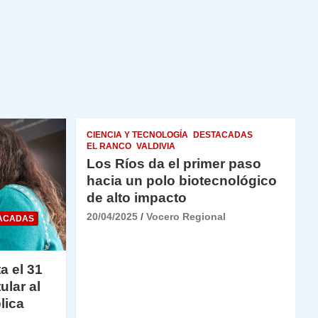
CIENCIA Y TECNOLOGÍA
DESTACADAS
EL RANCO
VALDIVIA
Los Ríos da el primer paso
hacia un polo biotecnológico
de alto impacto
20/04/2025
Vocero Regional
ACADAS
a el 31
ular al
lica