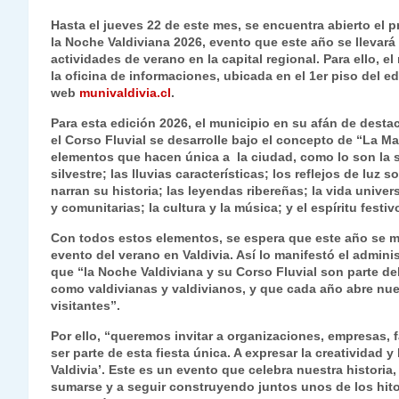
h
el
a
w
n
o
m
m
ri
Hasta el jueves 22 de este mes, se encuentra abierto el p
at
e
c
itt
k
p
ai
ai
nt
la Noche Valdiviana 2026, evento que este año se llevará 
actividades de verano en la capital regional. Para ello, e
s
gr
e
er
e
y
l
l
la oficina de informaciones, ubicada en el 1er piso del edi
A
a
b
dI
Li
web
munivaldivia.cl
.
p
m
o
n
n
Para esta edición 2026, el municipio en su afán de destac
el Corso Fluvial se desarrolle bajo el concepto de “La Ma
p
o
k
elementos que hacen única a la ciudad, como lo son la s
silvestre; las lluvias características; los reflejos de luz
k
narran su historia; las leyendas ribereñas; la vida univers
y comunitarias; la cultura y la música; y el espíritu festi
Con todos estos elementos, se espera que este año se man
evento del verano en Valdivia. Así lo manifestó el adminis
que “la Noche Valdiviana y su Corso Fluvial son parte d
como valdivianas y valdivianos, y que cada año abre nues
visitantes”.
Por ello, “queremos invitar a organizaciones, empresas, 
ser parte de esta fiesta única. A expresar la creatividad 
Valdivia’. Este es un evento que celebra nuestra historia,
sumarse y a seguir construyendo juntos unos de los hitos