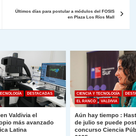
Fr
p
ie
ar
Últimos días para postular a módulos del FOSIS
n
tir
en Plaza Los Ríos Mall
dl
y
TECNOLOGÍA
DESTACADAS
CIENCIA Y TECNOLOGÍA
DEST
EL RANCO
VALDIVIA
 en Valdivia el
Aún hay tiempo : Hast
opio más avanzado
de julio se puede post
ica Latina
concurso Ciencia Púb