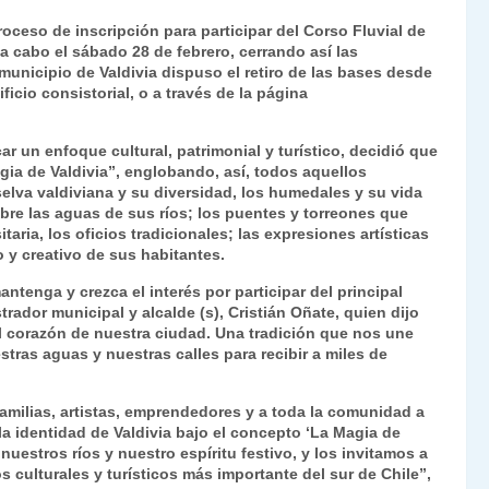
ri
o
roceso de inscripción para participar del Corso Fluvial de
nt
m
a cabo el sábado 28 de febrero, cerrando así las
l municipio de Valdivia dispuso el retiro de las bases desde
Fr
p
ficio consistorial, o a través de la página
ie
ar
n
tir
ar un enfoque cultural, patrimonial y turístico, decidió que
gia de Valdivia”, englobando, así, todos aquellos
dl
elva valdiviana y su diversidad, los humedales y su vida
 sobre las aguas de sus ríos; los puentes y torreones que
y
itaria, los oficios tradicionales; las expresiones artísticas
vo y creativo de sus habitantes.
tenga y crezca el interés por participar del principal
trador municipal y alcalde (s), Cristián Oñate, quien dijo
el corazón de nuestra ciudad. Una tradición que nos une
tras aguas y nuestras calles para recibir a miles de
familias, artistas, emprendedores y a toda la comunidad a
y la identidad de Valdivia bajo el concepto ‘La Magia de
 nuestros ríos y nuestro espíritu festivo, y los invitamos a
 culturales y turísticos más importante del sur de Chile”,