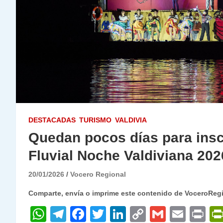
DESTACADAS
TURISMO
VALDIVIA
Quedan pocos días para inscr
Fluvial Noche Valdiviana 202
20/01/2026
Vocero Regional
Comparte, envía o imprime este contenido de VoceroReg
W
T
F
T
Li
C
G
E
P