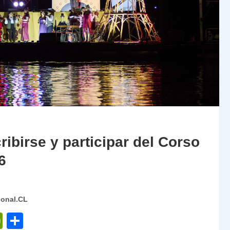
ibirse y participar del Corso
6
ional.CL
P
C