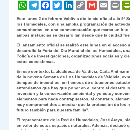
W
T
F
T
Li
C
G
E
P
h
el
a
w
n
o
m
m
ri
Este lunes 2 de febrero Valdivia dio inicio oficial a la 
at
e
c
itt
k
p
ai
ai
nt
los Humedales, con una amplia programación de actividade
comunitarias, en una conmemoración que marca un hito hi
s
gr
e
er
e
y
l
l
ambas instancias se desarrollan desde que la ciudad f
A
a
b
dI
Li
El lanzamiento oficial se realizó este lunes en el acceso a
p
m
o
n
n
desarrolló la Feria del Día Mundial de los Humedales, una
Policía de Investigaciones, organizaciones sociales y cie
p
o
k
estos ecosistemas.
k
En ese contexto, la alcaldesa de Valdivia, Carla Amtmann,
de la novena Semana de Los Humedales de Valdivia, exp
tiempos de incendios, en tiempos de situaciones catastr
entendamos que hay que poner en el centro el desarrollo
inversión y la conservación ambiental y yo estoy conve
elementos para nada contrapuestos, al contrario, elemen
muy comprometidos a mostrar que la protección de los h
futuro también para nuestra familia”.
El representante de la Red de Humedales, José Araya, pl
en valor de estos espacios naturales. Además, destacó 