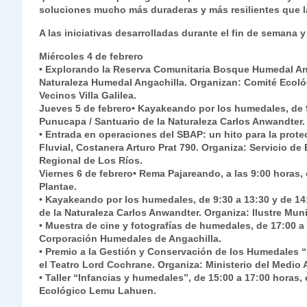
soluciones mucho más duraderas y más resilientes que la
A las iniciativas desarrolladas durante el fin de semana 
Miércoles 4 de febrero
• Explorando la Reserva Comunitaria Bosque Humedal Angac
Naturaleza Humedal Angachilla. Organizan: Comité Ecoló
Vecinos Villa Galilea.
Jueves 5 de febrero
• Kayakeando por los humedales, de 9:
Punucapa / Santuario de la Naturaleza Carlos Anwandter. 
• Entrada en operaciones del SBAP: un hito para la prote
Fluvial, Costanera Arturo Prat 790. Organiza: Servicio de
Regional de Los Ríos.
Viernes 6 de febrero
• Rema Pajareando, a las 9:00 horas,
Plantae.
• Kayakeando por los humedales, de 9:30 a 13:30 y de 14:
de la Naturaleza Carlos Anwandter. Organiza: Ilustre Muni
• Muestra de cine y fotografías de humedales, de 17:00 a
Corporación Humedales de Angachilla.
• Premio a la Gestión y Conservación de los Humedales “D
el Teatro Lord Cochrane. Organiza: Ministerio del Medio
• Taller “Infancias y humedales”, de 15:00 a 17:00 horas
Ecológico Lemu Lahuen.