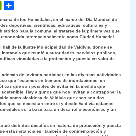
P
C
ri
o
9ª Semana de los Humedales, en el marco del Día Mundial de
nt
m
s deportivas, científicas, educativas, culturales y
stórico para la comuna, al tratarse de la primera vez que
Fr
p
ue reconocida internacionalmente como Ciudad Humedal.
ie
ar
l hall de la Ilustre Municipalidad de Valdivia, donde se
n
tir
 instancia que reunió a autoridades, servicios públicos,
ntíficas vinculadas a la protección y puesta en valor de
dl
y
 además de invitar a participar en las diversas actividades
uso que “estamos en tiempos de inundaciones, en
óficas que son posibles de evitar en la medida que
 sostenible. Hay algunos que nos invitan a contraponer la
ncida como alcaldesa de Valdivia que esos son dos
tos que se necesitan entre sí y desde Valdivia estamos
umedales es la base para un desarrollo económico y un
anteó distintos desafíos en materia de protección y puesta
que esta instancia es “también de conmemoración y