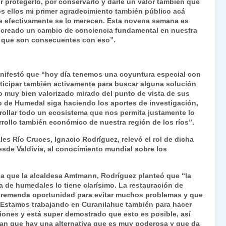
r protegerlo, por conservarlo y darle un valor también que
os ellos mi primer agradecimiento también público acá
e efectivamente se lo merecen. Esta novena semana es
s creado un cambio de conciencia fundamental en nuestra
n que son consecuentes con eso”.
anifestó que “hoy día tenemos una coyuntura especial con
ticipar también activamente para buscar alguna solución
o muy bien valorizado mirado del punto de vista de sus
o de Humedal siga haciendo los aportes de investigación,
rollar todo un ecosistema que nos permita justamente lo
arrollo también económico de nuestra región de los ríos”.
es Río Cruces, Ignacio Rodríguez, relevó el rol de dicha
esde Valdivia, al conocimiento mundial sobre los
ea que la alcaldesa Amtmann, Rodríguez planteó que “la
a de humedales lo tiene clarísimo. La restauración de
tremenda oportunidad para evitar muchos problemas y que
Estamos trabajando en Curanilahue también para hacer
ciones y está super demostrado que esto es posible, así
ean que hay una alternativa que es muy poderosa y que da