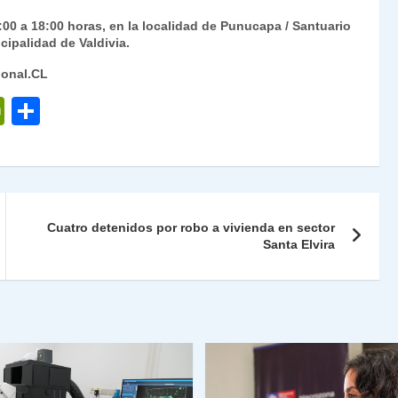
00 a 18:00 horas, en la localidad de Punucapa / Santuario
cipalidad de Valdivia.
ional.CL
P
C
ri
o
nt
m
Fr
p
ie
ar
Cuatro detenidos por robo a vivienda en sector
n
tir
Santa Elvira
dl
y