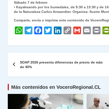
Sábado 7 de febrero
• Kayakeando por los humedales, de 9:30 a 13:30 y de 14:
de la Naturaleza Carlos Anwandter. Organiza: Ilustre Muni
Comparte, envía o imprime este contenido de VoceroReg
W
T
F
T
Li
C
G
E
P
h
el
a
w
n
o
m
m
ri
at
e
c
itt
k
p
ai
ai
nt
s
gr
e
er
e
y
l
l
Navegación
A
a
b
dI
Li
SOAP 2026 presenta diferencias de precio de más
de
de 40%
p
m
o
n
n
p
o
k
entradas
k
Más contenidos en VoceroRegional.CL