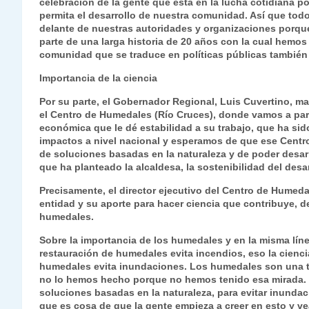
celebración de la gente que está en la lucha cotidiana po
permita el desarrollo de nuestra comunidad. Así que tod
delante de nuestras autoridades y organizaciones porqu
parte de una larga historia de 20 años con la cual hemo
comunidad que se traduce en políticas públicas tambié
Importancia de la ciencia
Por su parte, el Gobernador Regional, Luis Cuvertino, m
el Centro de Humedales (Río Cruces), donde vamos a par
económica que le dé estabilidad a su trabajo, que ha sid
impactos a nivel nacional y esperamos de que ese Centr
de soluciones basadas en la naturaleza y de poder desar
que ha planteado la alcaldesa, la sostenibilidad del des
Precisamente, el director ejecutivo del Centro de Humedal
entidad y su aporte para hacer ciencia que contribuye, d
humedales.
Sobre la importancia de los humedales y en la misma lín
restauración de humedales evita incendios, eso la cienci
humedales evita inundaciones. Los humedales son una 
no lo hemos hecho porque no hemos tenido esa mirada. 
soluciones basadas en la naturaleza, para evitar inunda
que es cosa de que la gente empieza a creer en esto y v