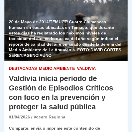
20 de Mayo de 2014/TEMUCO Cuatro Chimeneas
humean en casas ubicadas en Temuco, que durante
estos días ha registrado los máximos niveles de
toxicidad del aire en lo que va del año según indicó el
reporte de calidad del aire emanado desde la Seremi del
Medio Ambiente de La Araucanía. FOTO:DAVID CORTES
SEREY/AGENCIAUNO
DESTACADAS
MEDIO AMBIENTE
VALDIVIA
Valdivia inicia periodo de
Gestión de Episodios Críticos
con foco en la prevención y
proteger la salud pública
01/04/2026
Vocero Regional
Comparte, envía o imprime este contenido de