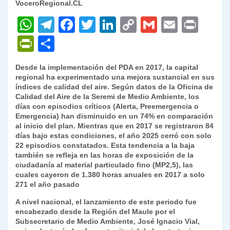
VoceroRegional.CL
W
T
F
T
Li
C
G
E
P
h
el
a
w
n
o
m
m
ri
P
C
at
e
c
itt
k
p
ai
ai
nt
ri
o
Desde la implementación del PDA en 2017, la capital
s
gr
e
er
e
y
l
l
nt
m
regional ha experimentado una mejora sustancial en sus
A
a
b
dI
Li
índices de calidad del aire. Según datos de la Oficina de
Fr
p
Calidad del Aire de la Seremi de Medio Ambiente, los
p
m
o
n
n
ie
ar
días con episodios críticos (Alerta, Preemergencia o
Emergencia) han disminuido en un 74% en comparación
p
o
k
n
tir
al inicio del plan. Mientras que en 2017 se registraron 84
k
días bajo estas condiciones, el año 2025 cerró con solo
dl
22 episodios constatados. Esta tendencia a la baja
y
también se refleja en las horas de exposición de la
ciudadanía al material particulado fino (MP2,5), las
cuales cayeron de 1.380 horas anuales en 2017 a solo
271 el año pasado
A nivel nacional, el lanzamiento de este periodo fue
encabezado desde la Región del Maule por el
Subsecretario de Medio Ambiente, José Ignacio Vial,