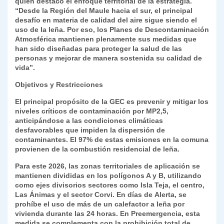
quien destacó el enfoque territorial de la estrategia.
“Desde la Región del Maule hacia el sur, el principal
desafío en materia de calidad del aire sigue siendo el
uso de la leña. Por eso, los Planes de Descontaminación
Atmosférica mantienen plenamente sus medidas que
han sido diseñadas para proteger la salud de las
personas y mejorar de manera sostenida su calidad de
vida”.
Objetivos y Restricciones
El principal propósito de la GEC es prevenir y mitigar los
niveles críticos de contaminación por MP2,5,
anticipándose a las condiciones climáticas
desfavorables que impiden la dispersión de
contaminantes. El 97% de estas emisiones en la comuna
provienen de la combustión residencial de leña.
Para este 2026, las zonas territoriales de aplicación se
mantienen divididas en los polígonos A y B, utilizando
como ejes divisorios sectores como Isla Teja, el centro,
Las Ánimas y el sector Corvi. En días de
Alerta
, se
prohíbe el uso de más de un calefactor a leña por
vivienda durante las 24 horas. En
Preemergencia
, esta
medida se complementa con la prohibición total de