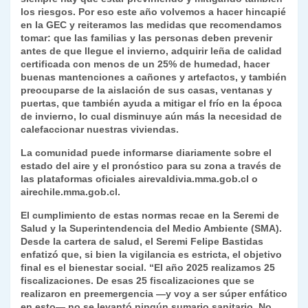
los riesgos. Por eso este año volvemos a hacer hincapié
en la GEC y reiteramos las medidas que recomendamos
tomar: que las familias y las personas deben prevenir
antes de que llegue el invierno, adquirir leña de calidad
certificada con menos de un 25% de humedad, hacer
buenas mantenciones a cañones y artefactos, y también
preocuparse de la aislación de sus casas, ventanas y
puertas, que también ayuda a mitigar el frío en la época
de invierno, lo cual disminuye aún más la necesidad de
calefaccionar nuestras viviendas.
La comunidad puede informarse diariamente sobre el
estado del aire y el pronóstico para su zona a través de
las plataformas oficiales airevaldivia.mma.gob.cl o
airechile.mma.gob.cl.
El cumplimiento de estas normas recae en la Seremi de
Salud y la Superintendencia del Medio Ambiente (SMA).
Desde la cartera de salud, el Seremi Felipe Bastidas
enfatizó que, si bien la vigilancia es estricta, el objetivo
final es el bienestar social. “El año 2025 realizamos 25
fiscalizaciones. De esas 25 fiscalizaciones que se
realizaron en preemergencia —y voy a ser súper enfático
en esto— no se levantó ningún sumario sanitario. No