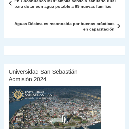
En Choshuenco MOP amplía servicio sanitario rural
p
m
o
n
n
ie
ar
de
para dotar con agua potable a 89 nuevas familias
p
o
k
n
tir
entradas
k
dl
Aguas Décima es reconocida por buenas prácticas
en capacitación
y
Universidad San Sebastián
Admisión 2024