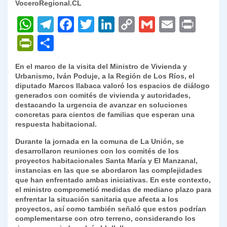
VoceroRegional.CL
W
T
F
T
Li
C
G
E
P
h
el
a
w
n
o
m
m
ri
P
C
at
e
c
itt
k
p
ai
ai
nt
ri
o
En el marco de la visita del Ministro de Vivienda y
s
gr
e
er
e
y
l
l
nt
m
Urbanismo, Iván Poduje, a la Región de Los Ríos, el
A
a
b
dI
Li
diputado Marcos Ilabaca valoró los espacios de diálogo
Fr
p
generados con comités de vivienda y autoridades,
p
m
o
n
n
ie
ar
destacando la urgencia de avanzar en soluciones
concretas para cientos de familias que esperan una
p
o
k
n
tir
respuesta habitacional.
k
dl
Durante la jornada en la comuna de La Unión, se
desarrollaron reuniones con los comités de los
y
proyectos habitacionales Santa María y El Manzanal,
instancias en las que se abordaron las complejidades
que han enfrentado ambas iniciativas. En este contexto,
el ministro comprometió medidas de mediano plazo para
enfrentar la situación sanitaria que afecta a los
proyectos, así como también señaló que estos podrían
complementarse con otro terreno, considerando los