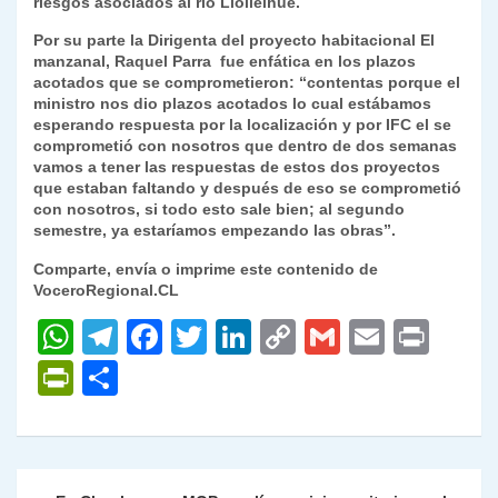
riesgos asociados al río Llollelhue.
Por su parte la Dirigenta del proyecto habitacional El
manzanal, Raquel Parra fue enfática en los plazos
acotados que se comprometieron: “contentas porque el
ministro nos dio plazos acotados lo cual estábamos
esperando respuesta por la localización y por IFC el se
comprometió con nosotros que dentro de dos semanas
vamos a tener las respuestas de estos dos proyectos
que estaban faltando y después de eso se comprometió
con nosotros, si todo esto sale bien; al segundo
semestre, ya estaríamos empezando las obras”.
Comparte, envía o imprime este contenido de
VoceroRegional.CL
W
T
F
T
Li
C
G
E
P
h
el
a
w
n
o
m
m
ri
P
C
at
e
c
itt
k
p
ai
ai
nt
ri
o
s
gr
e
er
e
y
l
l
nt
m
A
a
b
dI
Li
Fr
p
Navegación