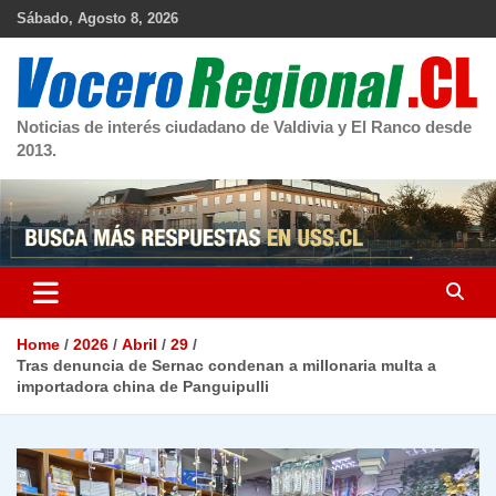
Skip
Sábado, Agosto 8, 2026
to
content
Noticias de interés ciudadano de Valdivia y El Ranco desde
2013.
Home
2026
Abril
29
Tras denuncia de Sernac condenan a millonaria multa a
importadora china de Panguipulli