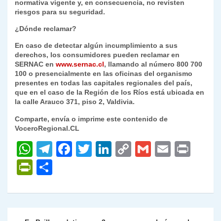
normativa vigente y, en consecuencia, no revisten
riesgos para su seguridad.
¿Dónde reclamar?
En caso de detectar algún incumplimiento a sus
derechos, los consumidores pueden reclamar en
SERNAC en
www.sernac.cl
, llamando al número
800 700
100
o presencialmente en las oficinas del organismo
presentes en todas las capitales regionales del país,
que en el caso de la Región de los Ríos está ubicada en
la calle Arauco 371, piso 2, Valdivia.
Comparte, envía o imprime este contenido de
VoceroRegional.CL
W
T
F
T
Li
C
G
E
P
h
el
a
w
n
o
m
m
ri
P
C
at
e
c
itt
k
p
ai
ai
nt
ri
o
s
gr
e
er
e
y
l
l
nt
m
A
a
b
dI
Li
Fr
p
Navegación