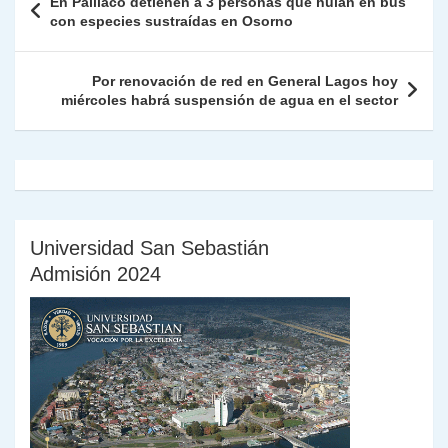
En Paillaco detienen a 3 personas que huían en bus
p
m
o
n
n
ie
ar
de
con especies sustraídas en Osorno
p
o
k
n
tir
entradas
k
dl
Por renovación de red en General Lagos hoy
miércoles habrá suspensión de agua en el sector
y
Universidad San Sebastián
Admisión 2024