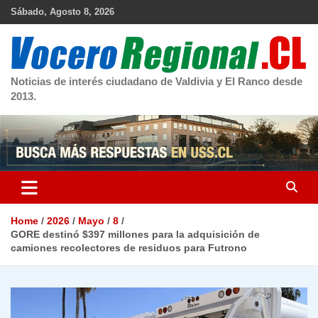
Skip
Sábado, Agosto 8, 2026
to
content
Noticias de interés ciudadano de Valdivia y El Ranco desde
2013.
Home
2026
Mayo
8
GORE destinó $397 millones para la adquisición de
camiones recolectores de residuos para Futrono