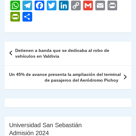
W
T
F
T
Li
C
G
E
P
h
el
a
w
n
o
m
m
ri
P
C
at
e
c
itt
k
p
ai
ai
nt
ri
o
s
gr
e
er
e
y
l
l
nt
m
A
a
b
dI
Li
Fr
p
Navegación
Detienen a banda que se dedicaba al robo de
p
m
o
n
n
ie
ar
de
vehículos en Valdivia
p
o
k
n
tir
entradas
k
dl
Un 45% de avance presenta la ampliación del terminal
de pasajeros del Aeródromo Pichoy
y
Universidad San Sebastián
Admisión 2024