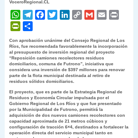
VoceroRegional.CL
W
T
F
T
Li
C
G
E
P
h
el
a
w
n
o
m
m
ri
P
C
at
e
c
itt
k
p
ai
ai
nt
ri
o
Con aprobación unánime del Consejo Regional de Los
s
gr
e
er
e
y
l
l
nt
m
Ríos, fue recomendada favorablemente la incorporación
A
a
b
dI
Li
al presupuesto de inversión regional del proyecto
Fr
p
“Reposición camiones recolectores residuos
p
m
o
n
n
ie
ar
domiciliarios, comuna de Futrono”, iniciativa que
considera una inversión de $397 millones para renovar
p
o
k
n
tir
parte de la flota municipal destinada al retiro de
k
residuos sólidos domiciliarios.
dl
El proyecto, que es parte de la Estrategia Regional de
y
Residuos y Economía Circular impulsada por el
Gobierno Regional de Los Ríos y que fue presentado
por la Municipalidad de Futrono, permitirá la
adquisición de dos nuevos camiones recolectores con
capacidad aproximada de 21 metros cúbicos y
configuración de tracción 6×4, destinados a fortalecer la
operación directa del servicio municipal tanto en