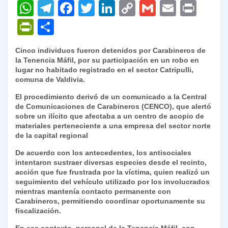
W
T
F
T
Li
C
G
E
P
h
el
a
w
n
o
m
m
ri
P
C
at
e
c
itt
k
p
ai
ai
nt
ri
o
Cinco individuos fueron detenidos por Carabineros de
s
gr
e
er
e
y
l
l
nt
m
la Tenencia Máfil, por su participación en un robo en
A
a
b
dI
Li
lugar no habitado registrado en el sector Catripulli,
Fr
p
comuna de Valdivia.
p
m
o
n
n
ie
ar
El procedimiento derivó de un comunicado a la Central
p
o
k
n
tir
de Comunicaciones de Carabineros (CENCO), que alertó
sobre un ilícito que afectaba a un centro de acopio de
k
dl
materiales perteneciente a una empresa del sector norte
de la capital regional
y
De acuerdo con los antecedentes, los antisociales
intentaron sustraer diversas especies desde el recinto,
acción que fue frustrada por la víctima, quien realizó un
seguimiento del vehículo utilizado por los involucrados
mientras mantenía contacto permanente con
Carabineros, permitiendo coordinar oportunamente su
fiscalización.