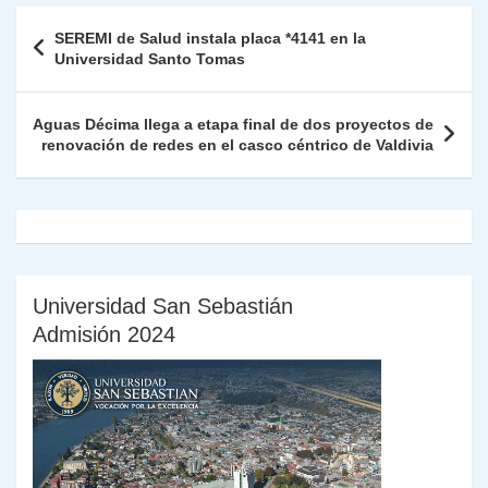
A
a
b
dI
Li
Fr
p
Navegación
SEREMI de Salud instala placa *4141 en la
p
m
o
n
n
ie
ar
de
Universidad Santo Tomas
p
o
k
n
tir
entradas
k
dl
Aguas Décima llega a etapa final de dos proyectos de
renovación de redes en el casco céntrico de Valdivia
y
Universidad San Sebastián
Admisión 2024