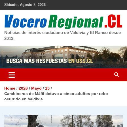
Skip
Sábado, Agosto 8, 2026
to
content
Noticias de interés ciudadano de Valdivia y El Ranco desde
2013.
Home
2026
Mayo
15
Carabineros de Máfil detuvo a cinco adultos por robo
ocurrido en Valdivia