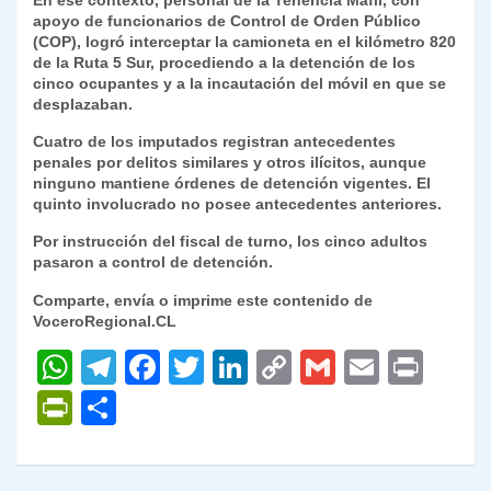
En ese contexto, personal de la Tenencia Máfil, con
apoyo de funcionarios de Control de Orden Público
(COP), logró interceptar la camioneta en el kilómetro 820
de la Ruta 5 Sur, procediendo a la detención de los
cinco ocupantes y a la incautación del móvil en que se
desplazaban.
Cuatro de los imputados registran antecedentes
penales por delitos similares y otros ilícitos, aunque
ninguno mantiene órdenes de detención vigentes. El
quinto involucrado no posee antecedentes anteriores.
Por instrucción del fiscal de turno, los cinco adultos
pasaron a control de detención.
Comparte, envía o imprime este contenido de
VoceroRegional.CL
W
T
F
T
Li
C
G
E
P
h
el
a
w
n
o
m
m
ri
P
C
at
e
c
itt
k
p
ai
ai
nt
ri
o
s
gr
e
er
e
y
l
l
nt
m