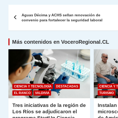
s
gr
e
er
e
y
l
l
Navegación
A
a
b
dI
Li
Aguas Décima y ACHS sellan renovación de
de
convenio para fortalecer la seguridad laboral
p
m
o
n
n
p
o
k
entradas
k
Más contenidos en VoceroRegional.CL
CIENCIA Y TECNOLOGÍA
DESTACADAS
CIENCIA Y 
EL RANCO
VALDIVIA
TURISMO
Tres iniciativas de la región de
Instalan
Los Ríos se adjudicaron el
microsc
programa StartUp Ciencia
de Amér