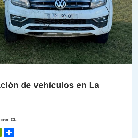
ción de vehículos en La
ional.CL
P
C