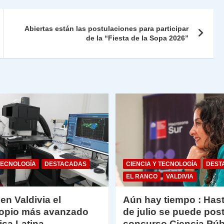
Fr
p
ie
ar
Abiertas están las postulaciones para participar
n
tir
de la “Fiesta de la Sopa 2026”
dl
y
TECNOLOGÍA
DESTACADAS
CIENCIA Y TECNOLOGÍA
DEST
EL RANCO
VALDIVIA
 en Valdivia el
Aún hay tiempo : Hast
opio más avanzado
de julio se puede post
ica Latina
concurso Ciencia Púb