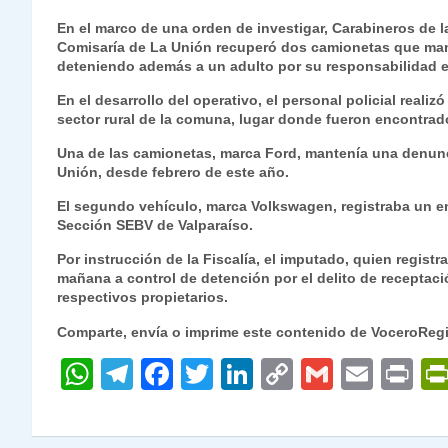
h
el
a
w
n
o
m
m
ri
En el marco de una orden de investigar, Carabineros de la
at
e
c
itt
k
p
ai
ai
nt
Comisaría de La Unión recuperó dos camionetas que man
deteniendo además a un adulto por su responsabilidad e
s
gr
e
er
e
y
l
l
En el desarrollo del operativo, el personal policial realiz
A
a
b
dI
Li
sector rural de la comuna, lugar donde fueron encontrad
p
m
o
n
n
Una de las camionetas, marca Ford, mantenía una denunc
p
o
k
Unión, desde febrero de este año.
k
El segundo vehículo, marca Volkswagen, registraba un en
Sección SEBV de Valparaíso.
Por instrucción de la Fiscalía, el imputado, quien regist
mañana a control de detención por el delito de receptaci
respectivos propietarios.
Comparte, envía o imprime este contenido de VoceroReg
W
T
F
T
Li
C
G
E
P
h
el
a
w
n
o
m
m
ri
at
e
c
itt
k
p
ai
ai
nt