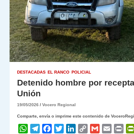
DESTACADAS
EL RANCO
POLICIAL
Detenido hombre por recepta
Unión
19/05/2026
Vocero Regional
Comparte, envía o imprime este contenido de VoceroReg
W
T
F
T
Li
C
G
E
P