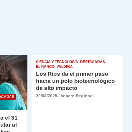
CIENCIA Y TECNOLOGÍA
DESTACADAS
EL RANCO
VALDIVIA
Los Ríos da el primer paso
hacia un polo biotecnológico
de alto impacto
20/04/2025
Vocero Regional
ACADAS
a el 31
ular al
lica