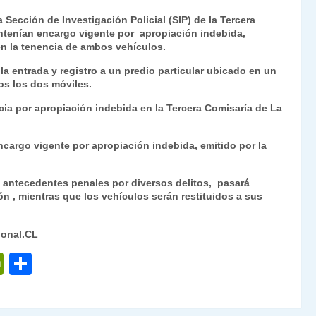
ri
o
 Sección de Investigación Policial (SIP) de la Tercera
nt
m
tenían encargo vigente por apropiación indebida,
n la tenencia de ambos vehículos.
Fr
p
ó la entrada y registro a un predio particular ubicado en un
ie
ar
os los dos móviles.
n
tir
ia por apropiación indebida en la Tercera Comisaría de La
dl
y
cargo vigente por apropiación indebida, emitido por la
ra antecedentes penales por diversos delitos, pasará
ón , mientras que los vehículos serán restituidos a sus
ional.CL
P
C
ri
o
nt
m