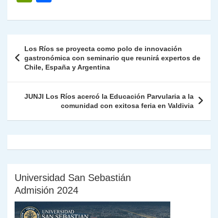
at
e
c
itt
k
p
ai
ai
nt
ri
o
s
gr
e
er
e
y
l
l
nt
m
A
a
b
dI
Li
Fr
p
Navegación
Los Ríos se proyecta como polo de innovación
p
m
o
n
n
ie
ar
de
gastronómica con seminario que reunirá expertos de
p
o
k
Chile, España y Argentina
n
tir
entradas
k
dl
JUNJI Los Ríos acercó la Educación Parvularia a la
y
comunidad con exitosa feria en Valdivia
Universidad San Sebastián
Admisión 2024