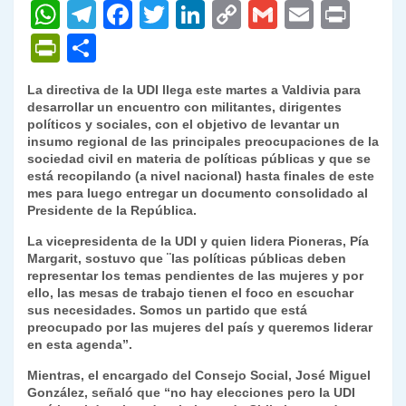
W
T
F
T
Li
C
G
E
P
h
el
a
w
n
o
m
m
ri
P
C
at
e
c
itt
k
p
ai
ai
nt
ri
o
La directiva de la UDI llega este martes a Valdivia para
s
gr
e
er
e
y
l
l
nt
m
desarrollar un encuentro con militantes, dirigentes
A
a
b
dI
Li
políticos y sociales, con el objetivo de levantar un
Fr
p
insumo regional de las principales preocupaciones de la
p
m
o
n
n
ie
ar
sociedad civil en materia de políticas públicas y que se
está recopilando (a nivel nacional) hasta finales de este
p
o
k
n
tir
mes para luego entregar un documento consolidado al
k
Presidente de la República.
dl
La vicepresidenta de la UDI y quien lidera Pioneras, Pía
y
Margarit, sostuvo que ¨las políticas públicas deben
representar los temas pendientes de las mujeres y por
ello, las mesas de trabajo tienen el foco en escuchar
sus necesidades. Somos un partido que está
preocupado por las mujeres del país y queremos liderar
en esta agenda”.
Mientras, el encargado del Consejo Social, José Miguel
González, señaló que “no hay elecciones pero la UDI