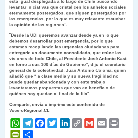
está igual desplegada a lo largo de Chile buscando
levantar iniciativas que cristalicen los anhelos sociales
eternamente postergados, que siguen postergados por
las emergencias, por lo que es muy relevante escuchar
la opinión de las regiones¨.
¨Desde la UDI queremos avanzar desde ya en lo que
debemos desarrollar post emergencia, por lo que
estamos recopilando las urgencias ciudadanas para
entregarle un documento consolidado, que reúne las
visiones de todo Chile, al Presidente José Antonio Kast
en torno a sus 100 días de Gobierno”, dijo el secretario
general de la colectividad, Juan Antonio Coloma, quien
añadió que “la clase media y su nueva fragilidad no
puede quedar abandonada y con este trabajo
levantaremos propuestas que van en beneficio de
quiénes hoy quedan al final de la fila”.
Comparte, envía o imprime este contenido de
VoceroRegional.CL
W
T
F
T
Li
C
G
E
P
h
el
a
w
n
o
m
m
ri
P
C