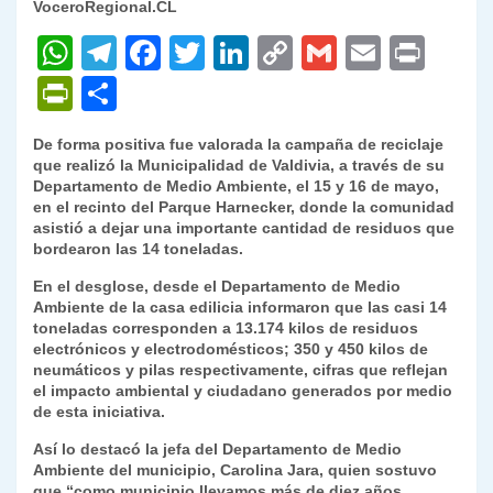
VoceroRegional.CL
W
T
F
T
Li
C
G
E
P
h
el
a
w
n
o
m
m
ri
P
C
at
e
c
itt
k
p
ai
ai
nt
ri
o
De forma positiva fue valorada la campaña de reciclaje
s
gr
e
er
e
y
l
l
nt
m
que realizó la Municipalidad de Valdivia, a través de su
A
a
b
dI
Li
Departamento de Medio Ambiente, el 15 y 16 de mayo,
Fr
p
en el recinto del Parque Harnecker, donde la comunidad
p
m
o
n
n
ie
ar
asistió a dejar una importante cantidad de residuos que
bordearon las 14 toneladas.
p
o
k
n
tir
En el desglose, desde el Departamento de Medio
k
dl
Ambiente de la casa edilicia informaron que las casi 14
toneladas corresponden a 13.174 kilos de residuos
y
electrónicos y electrodomésticos; 350 y 450 kilos de
neumáticos y pilas respectivamente, cifras que reflejan
el impacto ambiental y ciudadano generados por medio
de esta iniciativa.
Así lo destacó la jefa del Departamento de Medio
Ambiente del municipio, Carolina Jara, quien sostuvo
que “como municipio llevamos más de diez años