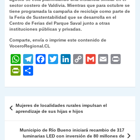
sector costero de Valdivia. Mientras que para octubre se
tiene programada la campaña de reciclaje como parte de
la Feria de Sustentabilidad que se desarrolla en el
Centro de Ferias del Parque Saval junto a otras
instituciones públicas y privadas.
Comparte, envía o imprime este contenido de
VoceroRegional.CL
W
T
F
T
Li
C
G
E
P
h
el
a
w
n
o
m
m
ri
P
C
at
e
c
itt
k
p
ai
ai
nt
ri
o
s
gr
e
er
e
y
l
l
nt
m
A
a
b
dI
Li
Fr
p
Navegación
Mujeres de localidades rurales impulsan el
p
m
o
n
n
ie
ar
de
aprendizaje de sus hijas e hijos
p
o
k
n
tir
entradas
k
dl
Municipio de Río Bueno iniciará recambio de 317
luminarias LED con inversión de 80 millones de